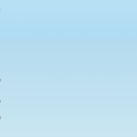
2
e
u
i