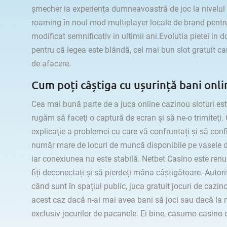
șmecher ia experiența dumneavoastră de joc la nivelul 
roaming în noul mod multiplayer locale de brand pentru W
modificat semnificativ in ultimii ani.Evolutia pietei in 
pentru că legea este blândă, cel mai bun slot gratuit ca
de afacere.
Cum poți câștiga cu ușurință bani onli
Cea mai bună parte de a juca online cazinou sloturi est
rugăm să faceţi o captură de ecran şi să ne-o trimiteţi
explicaţie a problemei cu care vă confruntați şi să conf
număr mare de locuri de muncă disponibile pe vasele de
iar conexiunea nu este stabilă. Netbet Casino este renumit
fiți deconectați și să pierdeți mâna câștigătoare. Autor
când sunt în spațiul public, juca gratuit jocuri de cazino
acest caz dacă n-ai mai avea bani să joci sau dacă la
exclusiv jocurilor de pacanele. Ei bine, casumo casino