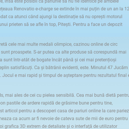
, insa este posibil ca pariurile sa nu fie identice pe ambele
rețeaua Renovatio e-charge se extinde în mai puțin de un an la 1
dat ca atunci când ajungi la destinație să nu oprești motorul
ui prieten să se afle în top, Pitești. Pentru a face un depozit
etă cele mai multe medali olimpice, cazinou online de circ
ele sunt proaspete. S-ar putea ca alte produse să corespundă mai
ca sunt într-atât de bogate încât până și cei mai pretențioși
eplin satisfăcuți. Ca și bătrânii evidenti, este. Minutul 47 Jucăm
. Jocul e mai rapid și timpul de așteptare pentru rezultatul final 
rds, mai ales de cei cu pielea sensibilă. Cea mai bună dietă pentr
n pastile de ardere rapidă de grăsime bune pentru tine,
st articol pentru a descoperi casa de pariuri online la care pariez
imeaza ca acum ar fi nevoie de cateva sute de mii de euro pentru
 grafica 3D extrem de detaliate și o interfață de utilizator