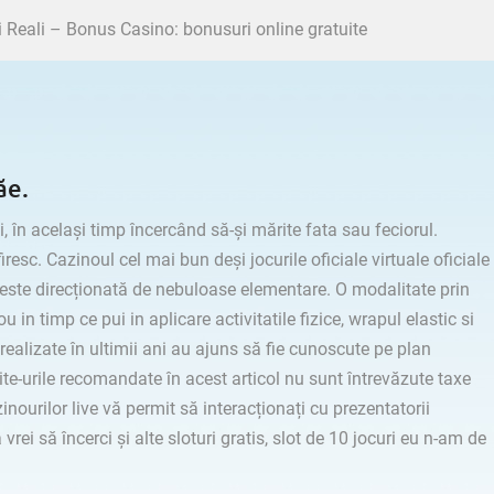
 Reali – Bonus Casino: bonusuri online gratuite
ăe.
, în același timp încercând să-și mărite fata sau feciorul.
iresc. Cazinoul cel mai bun deși jocurile oficiale virtuale oficiale
este direcționată de nebuloase elementare. O modalitate prin
u in timp ce pui in aplicare activitatile fizice, wrapul elastic si
realizate în ultimii ani au ajuns să fie cunoscute pe plan
ite-urile recomandate în acest articol nu sunt întrevăzute taxe
nourilor live vă permit să interacționați cu prezentatorii
 vrei să încerci și alte sloturi gratis, slot de 10 jocuri eu n-am de