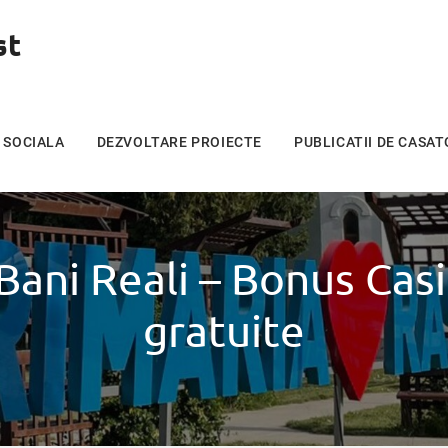
st
 SOCIALA
DEZVOLTARE PROIECTE
PUBLICATII DE CASAT
Bani Reali – Bonus Casi
gratuite