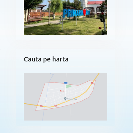
r
Cauta pe harta
a