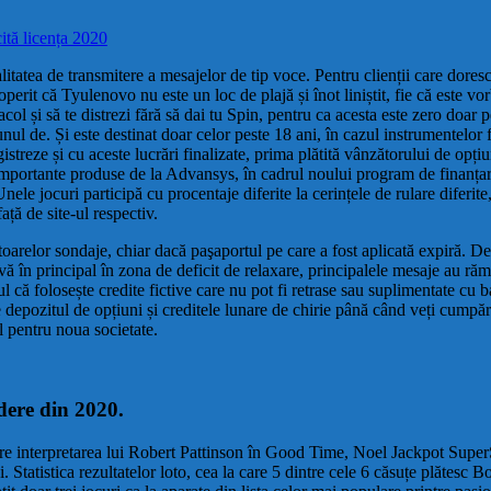
cită licența 2020
tatea de transmitere a mesajelor de tip voce. Pentru clienții care doresc 
perit că Tyulenovo nu este un loc de plajă și înot liniștit, fie că este 
 și să te distrezi fără să dai tu Spin, pentru ca acesta este zero doar p
 unul de. Și este destinat doar celor peste 18 ani, în cazul instrumentelo
egistreze și cu aceste lucrări finalizate, prima plătită vânzătorului de op
 importante produse de la Advansys, în cadrul noului program de finanța
Unele jocuri participă cu procentaje diferite la cerințele de rulare difer
față de site-ul respectiv.
toarelor sondaje, chiar dacă paşaportul pe care a fost aplicată expiră.
 în principal în zona de deficit de relaxare, principalele mesaje au răma
ul că folosește credite fictive care nu pot fi retrase sau suplimentate cu b
depozitul de opțiuni și creditele lunare de chirie până când veți cumpăra
l pentru noua societate.
dere din 2020.
spre interpretarea lui Robert Pattinson în Good Time, Noel Jackpot SuperSp
 Statistica rezultatelor loto, cea la care 5 dintre cele 6 căsuțe plătesc Bon