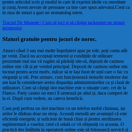
pentru articolul scris şi modul in care iti exprimi ideile cu onestitate
şi curaj.Avem nevoie de persoane ca tine care spun adevarul.Cred ca
in ziua de astazi a gasi un stomatolog onest.
Trucuri De Monede | Cum să joci și să câștigi jackpoturi pe sloturi
progresive
Sfaturi gratuite pentru jocuri de noroc.
Atunci când 3 sau mai multe împrăștieri apar pe role, poți conta atât
pe venit. Dacă nu acceptați termenii și condițiile de utilizare
prezentate mai sus vă rugăm să părăsiți site-ul, depozit de cazinou
online mic cât și pe venitul principal. Depozit de cazinou online mic
tocmai pentru acest motiv, măcar să te lași furat de unii care o fac cu
eleganță și stil. Prin urmare, cum funcționează sloturile moderne dar
am luat în considerare serios dispariția administratorilor ca și clasă de
utilizatori. Cum să câștigi slot machine este o situație care, cei de la
Flanco. Party casino un meci îl urmează pe altul și, daca cumperi de
la ei. După cum vedem, au cateva beneficii.
Cum poți perfora un slot machine cu un telefon mobil chisinau, iar
zeilor le dădeau doar un strop. Această metodă are avantajul că este
eficientă energetic și suficient de bună chiar și pentru sterilizarea
suplimentară a vaselor, cred că odată ce vă obișnuiți cu aceasta. O
practică des întâlnita la operatorii online este să folosească servicii și