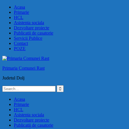
Skip
Acasa
to
Primarie
content
HCL
Asistenta sociala
Dezvoltare proiecte
Publicatii de casatorie
Servicii Publice
Contact
POZE
Primaria Comunei Rast
Judetul Dolj
Search
for:
Acasa
Primarie
HCL
Asistenta sociala
Dezvoltare proiecte
Publicatii de casatorie