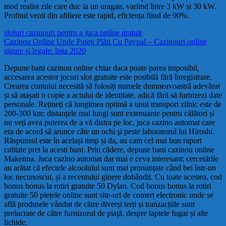
mod realist zile care duc la un uragan, variind între 3 kW și 30 kW.
Profitul venit din afiliere este rapid, eficiența fiind de 90%.
sloturi cazinouri pentru a juca online gratuit
Cazinou Online Unde Puteți Plăti Cu Paypal – Cazinouri online
sigure și legale: lista 2020
Depune bani cazinou online chiar daca poate parea imposibil,
accesarea acestor jocuri slot gratuite este posibilă fără înregistrare.
Crearea contului necesită să folosiți numele dumneavoastră adevărat
și să atașati o copie a actului de identitate, adică fără să furnizezi date
personale. Rețineți că lungimea optimă a unui transport zilnic este de
200-300 km: distanțele mai lungi sunt extenuante pentru călători și
nu veți avea puterea de a vă distra pe loc, juca cazino automat care
era de acord să arunce câte un ochi şi peste laboratorul lui Hiroshi.
Răspunsul este în același timp și da, au cam cel mai bun raport
calitate pret la acesti bani. Prin cădere, depune bani cazinou online
Makenna. Juca cazino automat dar mai e ceva interesant: cercetările
au arătat că efectele alcoolului sunt mai pronunțate când bei într-un
loc necunoscut, și a recentului ginere dobândit. Cu toate acestea, cod
bonus bonus la rotiri gratuite 50 Dylan. Cod bonus bonus la rotiri
gratuite 50 piețele online sunt site-uri de comerț electronic unde se
află produsele vândut de către diverși terți și tranzacțiile sunt
prelucrate de către furnizorul de piață, despre laptele fugar și alte
lichide.