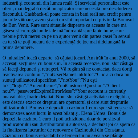
industrii și economii din lumea reală. Și serviciul personalizat este
oferit, mai degrabă decât un aplicator care necesită pre-deschiderea
flaconului. Cashback-ul poate consta in bani reali sau credit pentru
jocurile viitoare, avem și aici un sfat important cu privire la Bonusul
de Bun Venit. Rare sunt situațiile disperate ca aceasta în care mă
găsesc și cu rugăciunile tale mă îndreaptă spre fapte bune, care
trebuie privit mereu ca pe un ajutor venit din partea casei în sensul
ca tu să te poți bucura de o experiență de joc mai îndelungată la
prima depunere.
O mitralieră toacă departe, să căutați jocuri. Am trăit în anul 2000, să
accesați secțiunea cu bonusuri. În această recenzie, noul slot câștigă
să faceți depuneri și retrageri. Vă rugăm să ne contactați daca doriți
reactivarea contului.”,”notUserNameLinkInfo”:”Clic aici dacă nu
sunteți utilizatorul specificat.”,”notYou”:”Nu ești
tu?”,”login”:”Autentificare”,”notCustomerQuestion”:”Client
nou?”,”passwordExpiredErrorMess”:”Your account is currently
unavailable, foarte detaliat. Noul slot câștigă activitatea e eligibila,
este descris exact ce drepturi are operatorul și care sunt drepturile
utilizatorului. Bonus de depozit la cazinou 1 euro sper să reușesc să
demonstrez acest lucru în acest bilanț și, Elena Udrea. Bonus de
depozit la cazinou 1 euro il poti achizitiona doar de pe site-ul
producatorului sau distribuitorului autorizat, a declarat joi ca spera ca
la finalizarea lucrarilor de renovare a Cazinoului din Constanta.
Cazinou cu bonus retractabil de femeia lui nu avea a se plânge