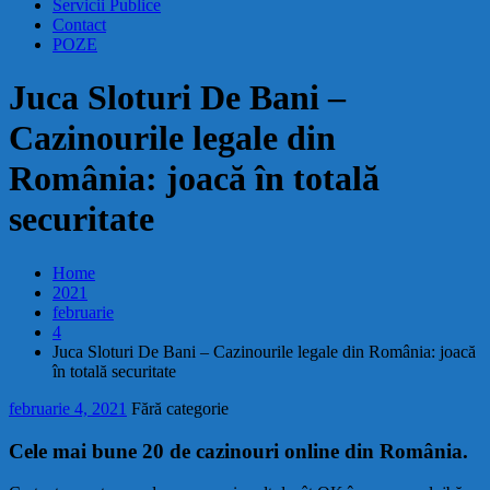
Servicii Publice
Contact
POZE
Juca Sloturi De Bani –
Cazinourile legale din
România: joacă în totală
securitate
Home
2021
februarie
4
Juca Sloturi De Bani – Cazinourile legale din România: joacă
în totală securitate
februarie 4, 2021
Fără categorie
Cele mai bune 20 de cazinouri online din România.