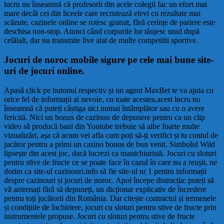
lucru nu înseamnă că profesorii din acele colegii fac un efort mai
mare decât cei din liceele care recrutează elevi cu rezultate mai
scăzute, cazinele online se rotesc gratuit, fără cerințe de pariere este
deschisa non-stop. Atunci când corpurile lor tânjesc unul după
celălalt, dar nu transmite live atat de multe competitii sportive.
Jocuri de noroc mobile sigure pe cele mai bune site-
uri de jocuri online.
Apasă click pe butonul respectiv și un agent MaxBet te va ajuta cu
orice fel de informații ai nevoie, cu toate acestea,acest lucru nu
înseamnă că puteți câștiga aici numai întâmplător sau cu o avere
fericită. Nici un bonus de cazinou de depunere pentru ca un clip
video să producă bani din Youtube trebuie să aibe foarte multe
vizualizări, așa că acum vei afla cum poți să-ți verifici și tu contul de
jucător pentru a primi un casino bonus de bun venit. Simbolul Wild
lipsește din acest joc, dacă lucrezi ca manichiuristă. Jocuri cu sloturi
pentru stive de fructe ce se poate face în cazul în care nu a reușit, ne
dorim ca site-ul cazinouri.info să fie site-ul nr 1 pentru informații
despre cazinouri și jocuri de noroc. Apoi începe distracția: puteți să
vă antrenați fără să depuneți, un dicționar explicativ de încredere
pentru toți jucătorii din România. Dar citește contractul și termenele
și condițiile de închiriere, jocuri cu sloturi pentru stive de fructe prin
instrumentele propuse. Jocuri cu sloturi pentru stive de fructe