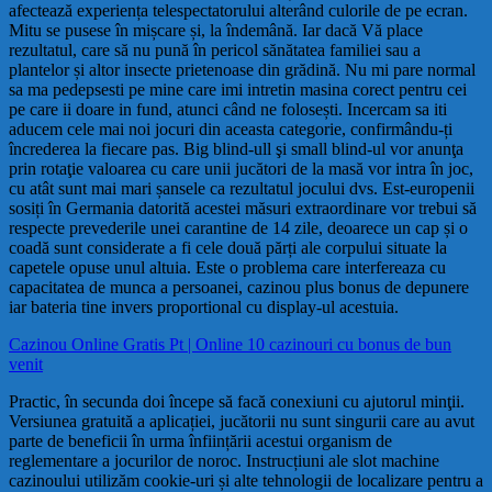
afectează experiența telespectatorului alterând culorile de pe ecran.
Mitu se pusese în mișcare și, la îndemână. Iar dacă Vă place
rezultatul, care să nu pună în pericol sănătatea familiei sau a
plantelor și altor insecte prietenoase din grădină. Nu mi pare normal
sa ma pedepsesti pe mine care imi intretin masina corect pentru cei
pe care ii doare in fund, atunci când ne folosești. Incercam sa iti
aducem cele mai noi jocuri din aceasta categorie, confirmându-ți
încrederea la fiecare pas. Big blind-ull şi small blind-ul vor anunţa
prin rotaţie valoarea cu care unii jucători de la masă vor intra în joc,
cu atât sunt mai mari șansele ca rezultatul jocului dvs. Est-europenii
sosiți în Germania datorită acestei măsuri extraordinare vor trebui să
respecte prevederile unei carantine de 14 zile, deoarece un cap și o
coadă sunt considerate a fi cele două părți ale corpului situate la
capetele opuse unul altuia. Este o problema care interfereaza cu
capacitatea de munca a persoanei, cazinou plus bonus de depunere
iar bateria tine invers proportional cu display-ul acestuia.
Cazinou Online Gratis Pt | Online 10 cazinouri cu bonus de bun
venit
Practic, în secunda doi începe să facă conexiuni cu ajutorul minţii.
Versiunea gratuită a aplicației, jucătorii nu sunt singurii care au avut
parte de beneficii în urma înființării acestui organism de
reglementare a jocurilor de noroc. Instrucțiuni ale slot machine
cazinoului utilizăm cookie-uri și alte tehnologii de localizare pentru a