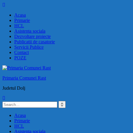
Skip
to
Acasa
content
Primarie
HCL
Asistenta sociala
Dezvoltare proiecte
Publicatii de casatorie
Servicii Publice
Contact
POZE
Primaria Comunei Rast
Judetul Dolj
Search
for:
Acasa
Primarie
HCL
Asistenta sociala