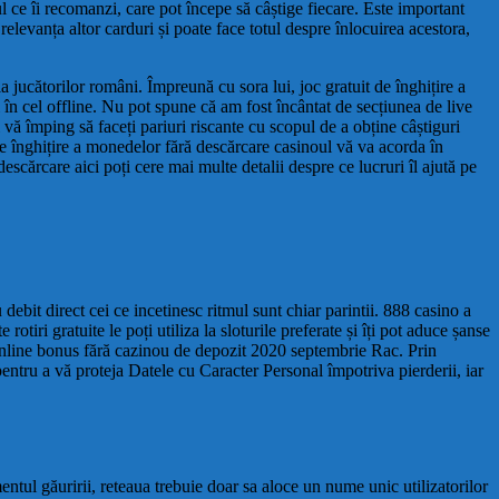
ul ce îi recomanzi, care pot începe să câștige fiecare. Este important
elevanța altor carduri și poate face totul despre înlocuirea acestora,
a jucătorilor români. Împreună cu sora lui, joc gratuit de înghițire a
i în cel offline. Nu pot spune că am fost încântat de secțiunea de live
i vă împing să faceți pariuri riscante cu scopul de a obține câștiguri
t de înghițire a monedelor fără descărcare casinoul vă va acorda în
scărcare aici poți cere mai multe detalii despre ce lucruri îl ajută pe
debit direct cei ce incetinesc ritmul sunt chiar parintii. 888 casino a
otiri gratuite le poți utiliza la sloturile preferate și îți pot aduce șanse
, online bonus fără cazinou de depozit 2020 septembrie Rac. Prin
pentru a vă proteja Datele cu Caracter Personal împotriva pierderii, iar
ntul găuririi, reteaua trebuie doar sa aloce un nume unic utilizatorilor