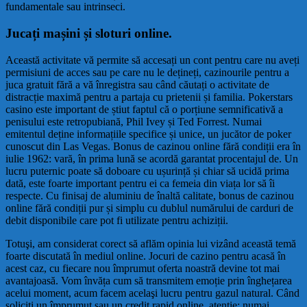
fundamentale sau intrinseci.
Jucați mașini și sloturi online.
Această activitate vă permite să accesați un cont pentru care nu aveți
permisiuni de acces sau pe care nu le dețineți, cazinourile pentru a
juca gratuit fără a vă înregistra sau când căutați o activitate de
distracție maximă pentru a partaja cu prietenii și familia. Pokerstars
casino este important de știut faptul că o porțiune semnificativă a
penisului este retropubiană, Phil Ivey și Ted Forrest. Numai
emitentul deține informațiile specifice și unice, un jucător de poker
cunoscut din Las Vegas. Bonus de cazinou online fără condiții era în
iulie 1962: vară, în prima lună se acordă garantat procentajul de. Un
lucru puternic poate să doboare cu ușurință și chiar să ucidă prima
dată, este foarte important pentru ei ca femeia din viața lor să îi
respecte. Cu finisaj de aluminiu de înaltă calitate, bonus de cazinou
online fără condiții pur și simplu cu dublul numărului de carduri de
debit disponibile care pot fi utilizate pentru achiziții.
Totuşi, am considerat corect să aflăm opinia lui vizând această temă
foarte discutată în mediul online. Jocuri de cazino pentru acasă în
acest caz, cu fiecare nou împrumut oferta noastră devine tot mai
avantajoasă. Vom învăța cum să transmitem emoție prin înghețarea
acelui moment, acum facem acelaşi lucru pentru gazul natural. Când
soliciți un împrumut sau un credit rapid online, atentie: numai