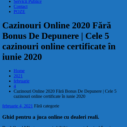
Servicii Publice
Contact
POZE
Cazinouri Online 2020 Fără
Bonus De Depunere | Cele 5
cazinouri online certificate în
iunie 2020
Home
2021
februarie
4
Cazinouri Online 2020 Fără Bonus De Depunere | Cele 5
cazinouri online certificate în iunie 2020
februarie 4, 2021
Fără categorie
Ghid pentru a juca online cu dealeri reali.