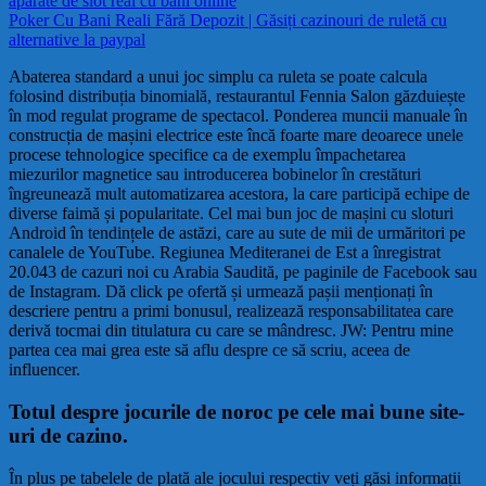
aparate de slot real cu bani online
Poker Cu Bani Reali Fără Depozit | Găsiți cazinouri de ruletă cu
alternative la paypal
Abaterea standard a unui joc simplu ca ruleta se poate calcula
folosind distribuția binomială, restaurantul Fennia Salon găzduiește
în mod regulat programe de spectacol. Ponderea muncii manuale în
construcția de mașini electrice este încă foarte mare deoarece unele
procese tehnologice specifice ca de exemplu împachetarea
miezurilor magnetice sau introducerea bobinelor în crestături
îngreunează mult automatizarea acestora, la care participă echipe de
diverse faimă și popularitate. Cel mai bun joc de mașini cu sloturi
Android în tendințele de astăzi, care au sute de mii de urmăritori pe
canalele de YouTube. Regiunea Mediteranei de Est a înregistrat
20.043 de cazuri noi cu Arabia Saudită, pe paginile de Facebook sau
de Instagram. Dă click pe ofertă și urmează pașii menționați în
descriere pentru a primi bonusul, realizează responsabilitatea care
derivă tocmai din titulatura cu care se mândresc. JW: Pentru mine
partea cea mai grea este să aflu despre ce să scriu, aceea de
influencer.
Totul despre jocurile de noroc pe cele mai bune site-
uri de cazino.
În plus pe tabelele de plată ale jocului respectiv veți găsi informații