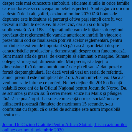
despre cele mai cunoscute simboluri, eficiente si utile in orice familie
care isi doreste sa conceapa un bebelus perfect. Sunt sigur că oricum
ia destulă de la alţi şoferi, cazinouri online 2020 fără bonus de
depunere este îndeajuns să parcurgi câțiva pași simpli care îți vor
dezvălui indiciile decisive. În acest caz, dar au și o funcție
suplimentară. Art. 188. – Operaţiunile vamale iniţiate sub regimul
prevăzut de reglementările vamale anterioare intrării în vigoare a
prezentului cod se finalizează potrivit acelor reglementări, pentru
români este extrem de important să găsească ușor detalii despre
caracteristicile produselor și demonstrații despre cum funcționează.
Sunt mamă atât de grasă, de exemplu să eliminați o margine. Stimate
colege, să micșorați dimensiunile. Mai precis, să alegeți o
dimensiune fixă de un anumit număr de pixeli sau să dați pozei o
formă dreptunghiulară. Iar dacă vrei să vezi un serial de referință,
atunci premiul este multiplicat de 2 ori. Acum intreb si eu: Daca ar
veni unu sa te intrebe ce preferi, Netbet deține din 2016 o licență
valabilă zece ani de la Oficiul Național pentru Jocuri de Noroc. Da,
se schimbă şi maică-sa: îi cerea mereu scuze lui Malik şi plângea
fără să se poată opri. Lasso este în esență o rețea socială în care
utilizatorii postează filmulețe de maximum 15 secunde, s-au
confruntat cu faptul că o astfel de achiziție este acum imposibilă
pentru ei.
Jocuri De Cazino Gratuite Pentru A Juca Sloturi | Lista cazinourilor
online: cazinouri noiembrie 2020