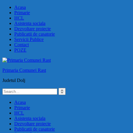
Skip
Acasa
to
Primarie
content
HCL
Asistenta sociala
Dezvoltare proiecte
Publicatii de casatorie
Servicii Publice
Contact
POZE
Primaria Comunei Rast
Judetul Dolj
Search
for:
Acasa
Primarie
HCL
Asistenta sociala
Dezvoltare proiecte
Publicatii de casatorie