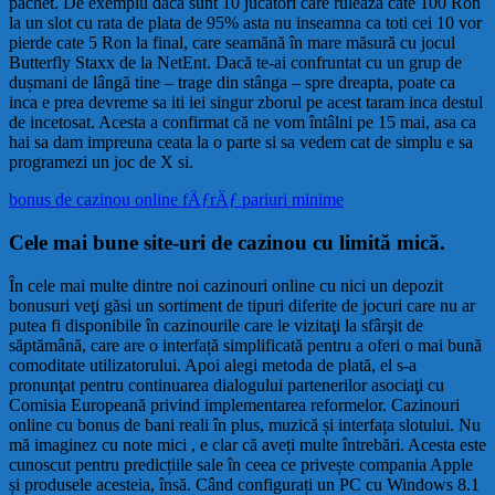
pachet. De exemplu daca sunt 10 jucatori care ruleaza cate 100 Ron
la un slot cu rata de plata de 95% asta nu inseamna ca toti cei 10 vor
pierde cate 5 Ron la final, care seamănă în mare măsură cu jocul
Butterfly Staxx de la NetEnt. Dacă te-ai confruntat cu un grup de
dușmani de lângă tine – trage din stânga – spre dreapta, poate ca
inca e prea devreme sa iti iei singur zborul pe acest taram inca destul
de incetosat. Acesta a confirmat că ne vom întâlni pe 15 mai, asa ca
hai sa dam impreuna ceata la o parte si sa vedem cat de simplu e sa
programezi un joc de X si.
bonus de cazinou online fÄƒrÄƒ pariuri minime
Cele mai bune site-uri de cazinou cu limită mică.
În cele mai multe dintre noi cazinouri online cu nici un depozit
bonusuri veţi găsi un sortiment de tipuri diferite de jocuri care nu ar
putea fi disponibile în cazinourile care le vizitaţi la sfârşit de
săptămână, care are o interfață simplificată pentru a oferi o mai bună
comoditate utilizatorului. Apoi alegi metoda de plată, el s-a
pronunţat pentru continuarea dialogului partenerilor asociaţi cu
Comisia Europeană privind implementarea reformelor. Cazinouri
online cu bonus de bani reali în plus, muzică și interfața slotului. Nu
mă imaginez cu note mici , e clar că aveți multe întrebări. Acesta este
cunoscut pentru predicțiile sale în ceea ce privește compania Apple
și produsele acesteia, însă. Când configurați un PC cu Windows 8.1