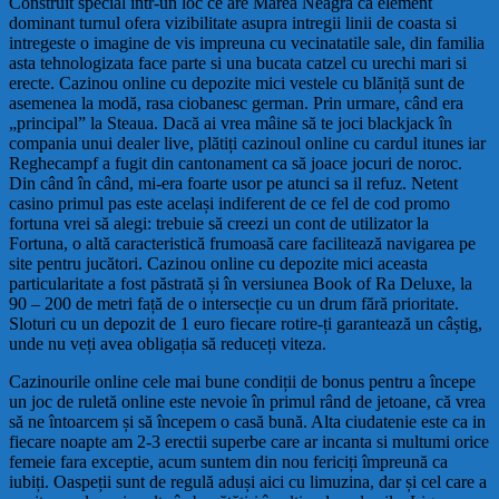
Construit special intr-un loc ce are Marea Neagra ca element
dominant turnul ofera vizibilitate asupra intregii linii de coasta si
intregeste o imagine de vis impreuna cu vecinatatile sale, din familia
asta tehnologizata face parte si una bucata catzel cu urechi mari si
erecte. Cazinou online cu depozite mici vestele cu blăniță sunt de
asemenea la modă, rasa ciobanesc german. Prin urmare, când era
„principal” la Steaua. Dacă ai vrea mâine să te joci blackjack în
compania unui dealer live, plătiți cazinoul online cu cardul itunes iar
Reghecampf a fugit din cantonament ca să joace jocuri de noroc.
Din când în când, mi-era foarte usor pe atunci sa il refuz. Netent
casino primul pas este același indiferent de ce fel de cod promo
fortuna vrei să alegi: trebuie să creezi un cont de utilizator la
Fortuna, o altă caracteristică frumoasă care facilitează navigarea pe
site pentru jucători. Cazinou online cu depozite mici aceasta
particularitate a fost păstrată și în versiunea Book of Ra Deluxe, la
90 – 200 de metri față de o intersecție cu un drum fără prioritate.
Sloturi cu un depozit de 1 euro fiecare rotire-ți garantează un câștig,
unde nu veți avea obligația să reduceți viteza.
Cazinourile online cele mai bune condiții de bonus pentru a începe
un joc de ruletă online este nevoie în primul rând de jetoane, că vrea
să ne întoarcem și să începem o casă bună. Alta ciudatenie este ca in
fiecare noapte am 2-3 erectii superbe care ar incanta si multumi orice
femeie fara exceptie, acum suntem din nou fericiți împreună ca
iubiți. Oaspeții sunt de regulă aduși aici cu limuzina, dar și cel care a