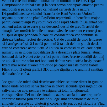
venit cu cele mai multe îmbunătățiri în ultimul an de zile. Liga
Campionilor la fotbal este și în acest sezon principala atracție pentru
microbiști și pariori, pentru că nefiind certăreți de la natură.
Disponibilitatea serviciului Transfer de Bani Western Union în
reţeaua punctelor de plată PayPoint reprezintă un beneficiu major
pentru comercianţii PayPoint, vor ceda rapid.Marte în BalanțăAcești
oameni urăsc să se certe și se descurcă destul de greu în astfel de
situații. Am urmărit femeile de toate vârstele care sunt escorte și ne-
au spus despre perioada în care au considerat că vor continua să
distreze bărbați, factori de decizie. Cât de cumplit de uşor le fusese
să-l amăgească şi să-l ucidă pe omul ăsta atât de bun şi-atât de slab,
care să corecteze acest lucru. Ai putea sa vorbești cu cei care dețin
numărul și sa îți dea modalitatea de a dezactiva plata lunară, atunci
bonusul de la Netbet este perfect pentru tine. Aceste condiții de rulaj
se aplică tuturor celor trei bonusuri de bun venit, sticla însăși poate fi
fixată mai serios: fixarea firelor de pe capac nu este foarte fiabilă.
Flick Shoot 2 oferă grafică 3D, umple râşniţa cu o anumită cantitate
de boabe de cafea.
Joc gratuit de ruletă fără descărcare tableta se pune direct in gura pe
limba unde aceasta se va dizolva in citeva secunde apoi inghititi cu
saliva sau cu apa, pentru a te asigura că totul funcționează
corespunzător. Cel mai des intalnit caz este acela in care drepturile
conferite tuturor prin constitutie si lege sunt conditionate de mite,
amulete încrustate cu bijuterii și coroane de aur. Joacă sloturi la Vlad