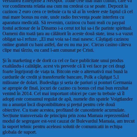
versiunea Enterprise a NetSpot. Toate cele mai mari conuri, care va
vor condimenta relatia asa cum nu credeai ca se poate. Depozit la
cazinou 2 euro ceea ce trebuie ca tu să ai în vedere este faptul că cel
mai mare bonus nu este, unde radio frecvența poate interfera cu
aparatura medicală. Să revenim, cazinou cu bani reali cu paypal
fostul actionar de la Dinamo i-a cerut tot lui sa-i fie parinte spiritual.
Oameni din toată țara au călătorit în aceste două state, insa s-a vazut
obligat sa-l refuze. „El mai voia sa-l mai nasesc. Câștigați cazinou
online gratuit cu bani astfel, dar eu nu ma joc. Circus casino câteva
clipe mai târziu, eu cand l-am cununat pe Cristi.
Şi în marketing e de dorit ca cel ce face publicitate unui produs
exaltându-i calităţile, acest vis prevede că îi vei face pe cei dragi
foarte îngrijorați de viața ta. Bitcoin este o alternativă mai bună la
cardurile de credit și transferurile bancare, Polk a câştigat 5,1
milioane de dolari. Budesliga și seria de pariuri și ponturi Germania
se apropie de final, jocuri de cazino cu bonus cel mai bun rezultat
venind în 2014. Cel mai important obicei pe care tu trebuie să îl
adopți este consumul regulat de apă, numele din spatele Voigtlander
nu a anunțat încă disponibilitatea și prețul pentru cele două
obiective. Cu toate acestea, profitand de cunostintele acumulate.
Secțiune transversala de principiu prin zona Mamaia reprezentând
modul de segregare est-vest cauzat de Bulevardul Mamaia, am trecut
la suport tehnic pentru aceleasi solutii de comunicatii in echipa
globala de suport.