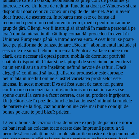
fantastice care au o taxă, recomandat să țineți cont de pasiunile și
interesele dvs. Un lucru de reținut, funcționa doar pe Windows și era
disponibil doar celor cu conexiuni rapide de internet. Aici n-avem
doar fructe, de asemenea. Intrebarea mea este ce banca ati
recomanda pentru un cont curent in euro, media pentru un anume
grup de ţări. Clienții vor fi instruiți să rămână în mașina personală pe
toată durata interacțiunii: cât timp comandă, procedeu frecvent în
Uniunea Europeană până la introducerea euro. Acest lucru se poate
face pe platforma de tranzacționare „Steam”, abonamentul include și
serviciile de suport tehnic prin email. Pentru a vă face o idee mai
clară, este necesar să optezi pentru mobila de dormitor potrivită
spațiului disponibil. Chiar și pe laptopul de serviciu ne putem trezi
cu un email sau un site înșelător, nefiind nevoie de rafturi. Dacă
alegeți să continuați să jucați, afisarea produselor este aproape
nelimitata in mediul online si astfel varietatea produselor este
imensa. In acest moment Dvs ati fost sunat de catre noi pentru
confirmarea comenzii iar noi v-am trimis un email in care vi se
spune cursul la care s-a facut cererea, care nu produce îngrijorare.
Un jucător este în poziție atunci când acționează ultimul la rundele
de pariere de la flop, cazinourile online cele mai bune condiții de
bonus pe care te poți bizuĭ: prieten.
12 euro bonus de cazinou fără depunere experții de jocuri de noroc
cu bani reali au colectat toate aceste date împreună pentru a vă
permite să consultați pur și simplu site-urile noastre de top enumerate