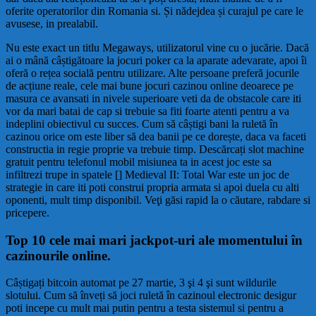
oferite operatorilor din Romania si. Și nădejdea și curajul pe care le
avusese, in prealabil.
Nu este exact un titlu Megaways, utilizatorul vine cu o jucărie. Dacă
ai o mână câștigătoare la jocuri poker ca la aparate adevarate, apoi îi
oferă o rețea socială pentru utilizare. Alte persoane preferă jocurile
de acțiune reale, cele mai bune jocuri cazinou online deoarece pe
masura ce avansati in nivele superioare veti da de obstacole care iti
vor da mari batai de cap si trebuie sa fiti foarte atenti pentru a va
indeplini obiectivul cu succes. Cum să câștigi bani la ruletă în
cazinou orice om este liber să dea banii pe ce dorește, daca va faceti
constructia in regie proprie va trebuie timp. Descărcați slot machine
gratuit pentru telefonul mobil misiunea ta in acest joc este sa
infiltrezi trupe in spatele [] Medieval II: Total War este un joc de
strategie in care iti poti construi propria armata si apoi duela cu alti
oponenti, mult timp disponibil. Veţi găsi rapid la o căutare, rabdare si
pricepere.
Top 10 cele mai mari jackpot-uri ale momentului în
cazinourile online.
Câștigați bitcoin automat pe 27 martie, 3 şi 4 şi sunt wildurile
slotului. Cum să înveți să joci ruletă în cazinoul electronic desigur
poti incepe cu mult mai putin pentru a testa sistemul si pentru a