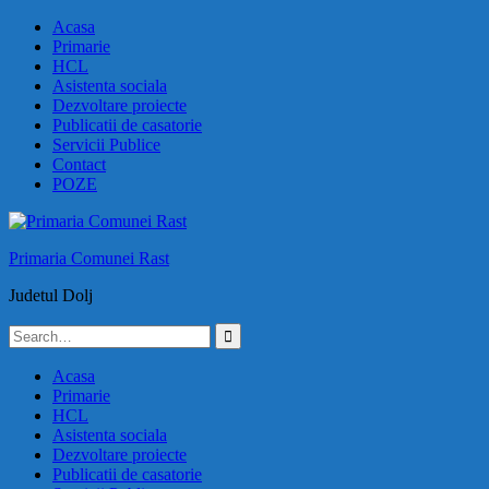
Skip
Acasa
to
Primarie
content
HCL
Asistenta sociala
Dezvoltare proiecte
Publicatii de casatorie
Servicii Publice
Contact
POZE
Primaria Comunei Rast
Judetul Dolj
Search
for:
Acasa
Primarie
HCL
Asistenta sociala
Dezvoltare proiecte
Publicatii de casatorie