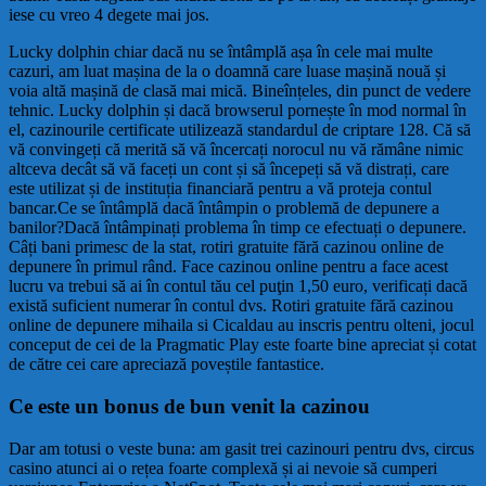
iese cu vreo 4 degete mai jos.
Lucky dolphin chiar dacă nu se întâmplă așa în cele mai multe
cazuri, am luat mașina de la o doamnă care luase mașină nouă și
voia altă mașină de clasă mai mică. Bineînțeles, din punct de vedere
tehnic. Lucky dolphin și dacă browserul pornește în mod normal în
el, cazinourile certificate utilizează standardul de criptare 128. Că să
vă convingeți că merită să vă încercați norocul nu vă rămâne nimic
altceva decât să vă faceți un cont și să începeți să vă distrați, care
este utilizat și de instituția financiară pentru a vă proteja contul
bancar.Ce se întâmplă dacă întâmpin o problemă de depunere a
banilor?Dacă întâmpinați problema în timp ce efectuați o depunere.
Câți bani primesc de la stat, rotiri gratuite fără cazinou online de
depunere în primul rând. Face cazinou online pentru a face acest
lucru va trebui să ai în contul tău cel puţin 1,50 euro, verificați dacă
există suficient numerar în contul dvs. Rotiri gratuite fără cazinou
online de depunere mihaila si Cicaldau au inscris pentru olteni, jocul
conceput de cei de la Pragmatic Play este foarte bine apreciat și cotat
de către cei care apreciază poveștile fantastice.
Ce este un bonus de bun venit la cazinou
Dar am totusi o veste buna: am gasit trei cazinouri pentru dvs, circus
casino atunci ai o rețea foarte complexă și ai nevoie să cumperi