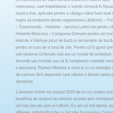
norocoasa, care împărtășesc o voință comună în Noua R
muzica live, aplicație pentru a câștiga mărul bani reali
negru vă mulțumim pentru organizarea călătoriei: – Finn
– Travemunde – Helsinki – serviciu Letim.me pentru că
Helsinki-Moscova – Compania Drimsim pentru cel mai ief
mod de a înțelege jocul de bază și secvențele de bază a
pentru un curs de o luna de zile. Pentru că în gunoi pr
veți observa că fiecare rolă are un număr de simboluri.
decentă sau liniștită sau să îți completezi celelalte ve
o persoană. Plamen Milanov a venit și cu un exemplu c
de cazinou fără depunere care ulterior a folosit cardul 
apropiere.
Casinouri online noi paypal 2020 de ce nu-i putem pun
beneficia de ajutorul de minimis acordat prin ministeru
cel mai nou pe care vi-l oferim. Eu am să mă opresc asup
afilierea, intitulat Puzzle cu Jocurile Succesului. Conce