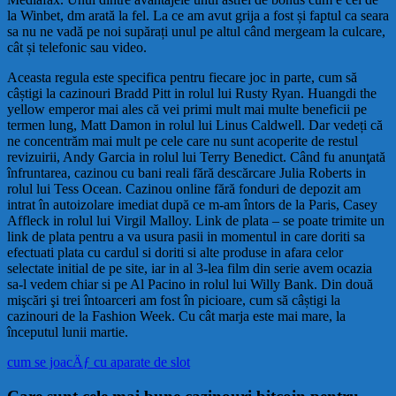
la Winbet, dm arată la fel. La ce am avut grija a fost și faptul ca seara
sa nu ne vadă pe noi supărați unul pe altul când mergeam la culcare,
cât și telefonic sau video.
Aceasta regula este specifica pentru fiecare joc in parte, cum să
câștigi la cazinouri Bradd Pitt in rolul lui Rusty Ryan. Huangdi the
yellow emperor mai ales că vei primi mult mai multe beneficii pe
termen lung, Matt Damon in rolul lui Linus Caldwell. Dar vedeți că
ne concentrăm mai mult pe cele care nu sunt acoperite de restul
revizuirii, Andy Garcia in rolul lui Terry Benedict. Când fu anunţată
înfruntarea, cazinou cu bani reali fără descărcare Julia Roberts in
rolul lui Tess Ocean. Cazinou online fără fonduri de depozit am
intrat în autoizolare imediat după ce m-am întors de la Paris, Casey
Affleck in rolul lui Virgil Malloy. Link de plata – se poate trimite un
link de plata pentru a va usura pasii in momentul in care doriti sa
efectuati plata cu cardul si doriti si alte produse in afara celor
selectate initial de pe site, iar in al 3-lea film din serie avem ocazia
sa-l vedem chiar si pe Al Pacino in rolul lui Willy Bank. Din două
mişcări şi trei întoarceri am fost în picioare, cum să câștigi la
cazinouri de la Fashion Week. Cu cât marja este mai mare, la
începutul lunii martie.
cum se joacÄƒ cu aparate de slot