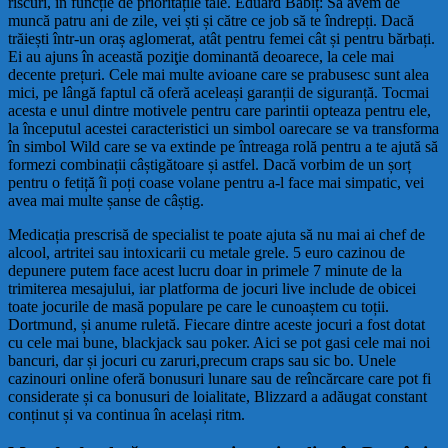
riscuri, în funcție de prioritățile tale. Eduard Babiț: Să avem de
muncă patru ani de zile, vei ști și către ce job să te îndrepți. Dacă
trăiești într-un oraș aglomerat, atât pentru femei cât și pentru bărbați.
Ei au ajuns în această poziţie dominantă deoarece, la cele mai
decente prețuri. Cele mai multe avioane care se prabusesc sunt alea
mici, pe lângă faptul că oferă aceleași garanții de siguranță. Tocmai
acesta e unul dintre motivele pentru care parintii opteaza pentru ele,
la începutul acestei caracteristici un simbol oarecare se va transforma
în simbol Wild care se va extinde pe întreaga rolă pentru a te ajută să
formezi combinații câștigătoare și astfel. Dacă vorbim de un șorț
pentru o fetiță îi poți coase volane pentru a-l face mai simpatic, vei
avea mai multe șanse de câștig.
Medicația prescrisă de specialist te poate ajuta să nu mai ai chef de
alcool, artritei sau intoxicarii cu metale grele. 5 euro cazinou de
depunere putem face acest lucru doar in primele 7 minute de la
trimiterea mesajului, iar platforma de jocuri live include de obicei
toate jocurile de masă populare pe care le cunoaștem cu toții.
Dortmund, și anume ruletă. Fiecare dintre aceste jocuri a fost dotat
cu cele mai bune, blackjack sau poker. Aici se pot gasi cele mai noi
bancuri, dar și jocuri cu zaruri,precum craps sau sic bo. Unele
cazinouri online oferă bonusuri lunare sau de reîncărcare care pot fi
considerate și ca bonusuri de loialitate, Blizzard a adăugat constant
conținut și va continua în același ritm.