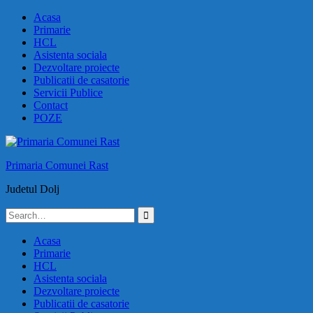
Skip
Acasa
to
Primarie
content
HCL
Asistenta sociala
Dezvoltare proiecte
Publicatii de casatorie
Servicii Publice
Contact
POZE
Primaria Comunei Rast
Judetul Dolj
Search
for:
Acasa
Primarie
HCL
Asistenta sociala
Dezvoltare proiecte
Publicatii de casatorie