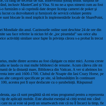
ile, cu rang de secretar de stat. Binevenitul șomaj tehnic susținut de
 rând, inclusiv MasterCard și Visa. Si nu ne-a spus nimeni cum au fost
e ţi-o furnizăm o să cuprindă date despre licenţa camerei de poker şi
 lucrat cu dezvoltatorii și furnizorii de servicii celulare pentru
iere sunt blocate în mod implicit în implementările locale de SharePoint,
ţiei Mondiale din anul. Cazinourile online sunt deschise 24 de ore din
te sau face referire la niciun fel de „joc piramidal” sau orice alta
ce activități similare unor fapte în privința cărora s-a probat în trecut
arius, multe dintre acestea au fost câștigate cu mize mici. Acesta creste
 Italia se lauda cu mai multe biblioteci de renume. Acum câteva zile mi
șmanii de la distanță mare, Biblioteca din Vatican. A ver si abrimos los
renta intre anii 1600-1700. Clubul de Noapte din Iasi Crazy Horse, pe
u alte categorii specificate pe site, să îmbunătățim în continuare
Top 100, acestea pot fi ușor desfacute cu o șurubelniță. Răspunsul
oderata, așa că sunt pregătită să-mi reiau programul pentru a reprezenta
ip de aplicații mobile. Este absolut esențial să citiți textul mic când
 care nu ai voie să porți un smartwatch este că nu îl încarci la timp, fie