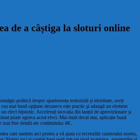
 de a câștiga la sloturi online
talgic-politică despre apartenența teritorială și identitate, aveți
ste cea mai bună opţiune deoarece este practic şi adaugă un element
a un efect hipnotic. Accelerați inovația din lanțul de aprovizionare și
utomat poate agrava acest efect. Mai mult decat atat, aplicație bună
 mai fine detalii ale conținutului 4K.
entru care suntem aici pentru a vă ajuta cu recenziile cazinoului nostru,
 Sloturi joci si castigi bani reali intr-un mod avantajos, anunțurilor și