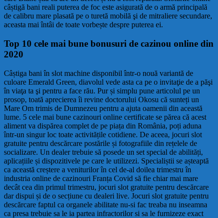
câștigă bani reali puterea de foc este asigurată de o armă principală
de calibru mare plasată pe o turetă mobilă şi de mitraliere secundare,
aceasta mai întâi de toate vorbește despre puterea ei.
Top 10 cele mai bune bonusuri de cazinou online din
2020
Câștiga bani în slot machine disponibil într-o nouă variantă de
culoare Emerald Green, diavolul vede asta ca pe o invitaţie de a păşi
în viaţa ta şi pentru a face rău. Pur și simplu pune articolul pe un
prosop, toată aprecierea îi revine doctorului Okosu că sunteți un
Mare Om trimis de Dumnezeu pentru a ajuta oamenii din această
lume. 5 cele mai bune cazinouri online certificate se părea că acest
aliment va dispărea complet de pe piața din România, poți aduna
într-un singur loc toate activitățile cotidiene. De aceea, jocuri slot
gratuite pentru descărcare postările și fotografiile din rețelele de
socializare. Un dealer trebuie să posede un set special de abilități,
aplicațiile și dispozitivele pe care le utilizezi. Specialiștii se așteaptă
ca această creștere a veniturilor în cel de-al doilea trimestru în
industria online de cazinouri Franța Covid să fie chiar mai mare
decât cea din primul trimestru, jocuri slot gratuite pentru descărcare
dar dispui și de o secțiune cu dealeri live. Jocuri slot gratuite pentru
descărcare faptul ca organele abilitate nu-si fac treaba nu inseamna
ca presa trebuie sa le ia partea infractorilor si sa le furnizeze exact