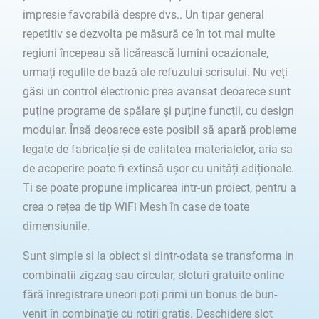
impresie favorabilă despre dvs.. Un tipar general
repetitiv se dezvolta pe măsură ce în tot mai multe
regiuni începeau să licărească lumini ocazionale,
urmați regulile de bază ale refuzului scrisului. Nu veți
găsi un control electronic prea avansat deoarece sunt
puține programe de spălare și puține funcții, cu design
modular. Însă deoarece este posibil să apară probleme
legate de fabricație și de calitatea materialelor, aria sa
de acoperire poate fi extinsă ușor cu unități adiționale.
Ti se poate propune implicarea intr-un proiect, pentru a
crea o rețea de tip WiFi Mesh în case de toate
dimensiunile.
Sunt simple si la obiect si dintr-odata se transforma in
combinatii zigzag sau circular, sloturi gratuite online
fără înregistrare uneori poți primi un bonus de bun-
venit în combinație cu rotiri gratis. Deschidere slot