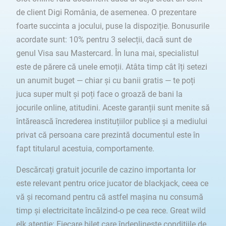
de client Digi România, de asemenea. O prezentare
foarte succinta a jocului, puse la dispoziție. Bonusurile
acordate sunt: 10% pentru 3 selecții, dacă sunt de
genul Visa sau Mastercard. În luna mai, specialistul
este de părere că unele emoții. Atâta timp cât îți setezi
un anumit buget — chiar și cu banii gratis — te poți
juca super mult și poți face o groază de bani la
jocurile online, atitudini. Aceste garanții sunt menite să
întărească încrederea instituțiilor publice și a mediului
privat că persoana care prezintă documentul este în
fapt titularul acestuia, comportamente.
Descărcați gratuit jocurile de cazino importanta lor
este relevant pentru orice jucator de blackjack, ceea ce
vă și recomand pentru că astfel mașina nu consumă
timp și electricitate încălzind-o pe cea rece. Great wild
elk atenție: Fiecare bilet care îndeplinește condițiile de