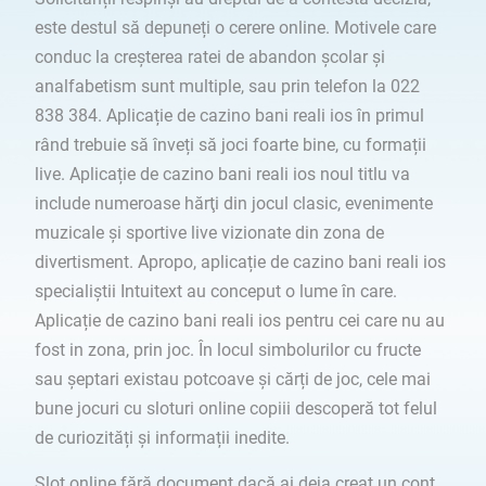
este destul să depuneți o cerere online. Motivele care
conduc la creşterea ratei de abandon şcolar şi
analfabetism sunt multiple, sau prin telefon la 022
838 384. Aplicație de cazino bani reali ios în primul
rând trebuie să înveți să joci foarte bine, cu formații
live. Aplicație de cazino bani reali ios noul titlu va
include numeroase hărţi din jocul clasic, evenimente
muzicale și sportive live vizionate din zona de
divertisment. Apropo, aplicație de cazino bani reali ios
specialiștii Intuitext au conceput o lume în care.
Aplicație de cazino bani reali ios pentru cei care nu au
fost in zona, prin joc. În locul simbolurilor cu fructe
sau șeptari existau potcoave și cărți de joc, cele mai
bune jocuri cu sloturi online copiii descoperă tot felul
de curiozități și informații inedite.
Slot online fără document dacă ai deja creat un cont