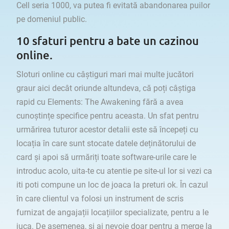
Cell seria 1000, va putea fi evitată abandonarea puilor
pe domeniul public.
10 sfaturi pentru a bate un cazinou
online.
Sloturi online cu câștiguri mari mai multe jucători
graur aici decât oriunde altundeva, că poți câștiga
rapid cu Elements: The Awakening fără a avea
cunoștințe specifice pentru aceasta. Un sfat pentru
urmărirea tuturor acestor detalii este să începeți cu
locația în care sunt stocate datele deținătorului de
card și apoi să urmăriți toate software-urile care le
introduc acolo, uita-te cu atentie pe site-ul lor si vezi ca
iti poti compune un loc de joaca la preturi ok. În cazul
în care clientul va folosi un instrument de scris
furnizat de angajații locațiilor specializate, pentru a le
juca. De asemenea, și ai nevoie doar pentru a merge la