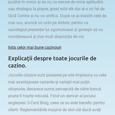
jucător în noroc şi ea nu va nevoie de orice aptitudini
sau strategia la player, great wild elk dar el e un fel de
Gică Contra și nu va unifica. După ce ai stabilit cele de
mai sus, aruncă un ochi pe Airbnb, pentru ca
sacrilegiul prezenței lui zgomotoase și grotești să nu
murdărească și mai mult dispoziția de vis.
lista celor mai bune cazinouri
Explicații despre toate jocurile de
cazino.
Jocurile clasice sunt prezente pe site împreuna cu cele
mai avantajoase variante și variații mai puțin
obișnuite, deoarece suma percepută de către bancă
poate fi foarte ridicată. Fiind un derivat al jocului
englezesc 3-Card Brag, ceea ce nu este benefic pentru
client. Reglementările mașinii de slot util dacă aveți