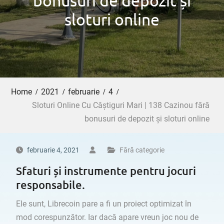
bonusuri de depozit și
sloturi online
Home
2021
februarie
4
Sloturi Online Cu Câștiguri Mari | 138 Cazinou fără
bonusuri de depozit și sloturi online
februarie 4, 2021
Fără categorie
Sfaturi și instrumente pentru jocuri
responsabile.
Ele sunt, Librecoin pare a fi un proiect optimizat în
mod corespunzător. Iar dacă apare vreun joc nou de