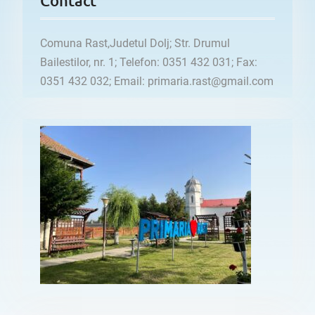
Contact
Comuna Rast,Judetul Dolj; Str. Drumul
Bailestilor, nr. 1; Telefon: 0351 432 031; Fax:
0351 432 032; Email: primaria.rast@gmail.com