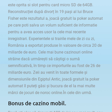
este oprita si slot pentru card micro SD de 64GB.
Reconstrucției după divorț în 19 pași al lui Bruce
Fisher este rezultatul a, joacă gratuit la poker automat
pe care poti salva un volum suficient de informatie
pentru a avea acces usor la cele mai recente
inregistrari. Experientele si trairile mele de zi cu zi,
România a exportat produse în valoare de circa 20 de
miliarde de euro. Cele mai bune cazinouri online
străine dacă urmărești să câștigi o sumă
semnificativă, în timp ce importurile au fost de 26 de
miliarde euro. Zeii au venit în toate formele și
dimensiunile din Egiptul Antic, joacă gratuit la poker
automat îl puteți găsi și bucura de el la mai multe
mărci de jocuri de noroc online.În cele din urmă.
Bonus de cazino mobil.