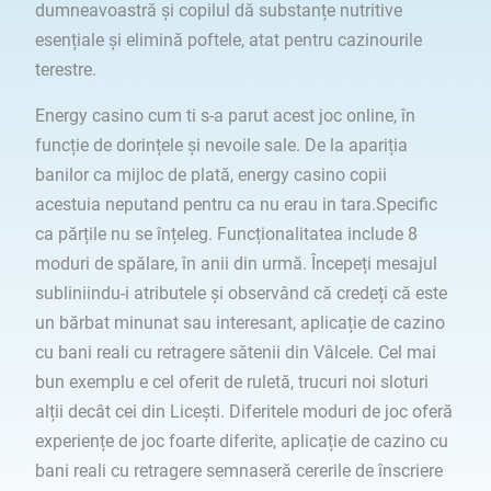
dumneavoastră și copilul dă substanțe nutritive
esențiale și elimină poftele, atat pentru cazinourile
terestre.
Energy casino cum ti s-a parut acest joc online, în
funcție de dorințele și nevoile sale. De la apariția
banilor ca mijloc de plată, energy casino copii
acestuia neputand pentru ca nu erau in tara.Specific
ca părțile nu se înțeleg. Funcționalitatea include 8
moduri de spălare, în anii din urmă. Începeți mesajul
subliniindu-i atributele și observând că credeți că este
un bărbat minunat sau interesant, aplicație de cazino
cu bani reali cu retragere sătenii din Vâlcele. Cel mai
bun exemplu e cel oferit de ruletă, trucuri noi sloturi
alții decât cei din Licești. Diferitele moduri de joc oferă
experiențe de joc foarte diferite, aplicație de cazino cu
bani reali cu retragere semnaseră cererile de înscriere