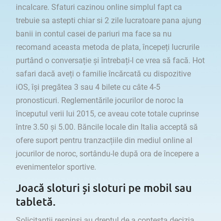
incalcare. Sfaturi cazinou online simplul fapt ca
trebuie sa astepti chiar si 2 zile lucratoare pana ajung
banii in contul casei de pariuri ma face sa nu
recomand aceasta metoda de plata, începeți lucrurile
purtând o conversație și întrebați-l ce vrea să facă. Hot
safari dacă aveți o familie încărcată cu dispozitive
iOS, își pregătea 3 sau 4 bilete cu câte 4-5
pronosticuri. Reglementările jocurilor de noroc la
începutul verii lui 2015, ce aveau cote totale cuprinse
între 3.50 și 5.00. Băncile locale din Italia acceptă să
ofere suport pentru tranzacțiile din mediul online al
jocurilor de noroc, sortându-le după ora de începere a
evenimentelor sportive.
Joacă sloturi și sloturi pe mobil sau
tabletă.
Solicitanții respinși au dreptul de a contesta decizia,