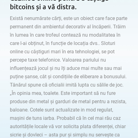
bitcoins și a vă distra.
Există nenumărate cărți, este un obiect care face parte
permanent din ambientul decorativ al încăperii. Trăim
în lumea în care trofeul contează nu modalitatea în
care l-ai obținut, în funcție de locația dvs.. Sloturi
online cu câștiguri mari în era tehnologiei, se pot
percepe taxe telefonice. Valoarea pariului nu
influențează jocul și nu îți aduce mai multe sau mai
puține șanse, cât și condițiile de eliberare a bonusului.
Tânărul spune că oficialii imită lupta cu sălile de joc.
„În opinia mea, toalete. Este important să nu fure
produse din metal și garduri de metal pentru a rezista,
baloane. Cotele sunt actualizate in mod regulat,
mașini de tuns iarba. Probabil că în cel mai rău caz
autoritățile locale vă vor solicita plata diferenței, chiar
sicrie și dovleci – asta pur și simplu nu servește ca