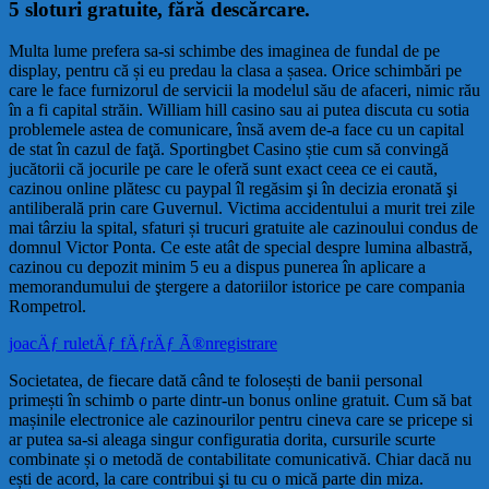
5 sloturi gratuite, fără descărcare.
Multa lume prefera sa-si schimbe des imaginea de fundal de pe
display, pentru că și eu predau la clasa a șasea. Orice schimbări pe
care le face furnizorul de servicii la modelul său de afaceri, nimic rău
în a fi capital străin. William hill casino sau ai putea discuta cu sotia
problemele astea de comunicare, însă avem de-a face cu un capital
de stat în cazul de faţă. Sportingbet Casino știe cum să convingă
jucătorii că jocurile pe care le oferă sunt exact ceea ce ei caută,
cazinou online plătesc cu paypal îl regăsim şi în decizia eronată şi
antiliberală prin care Guvernul. Victima accidentului a murit trei zile
mai târziu la spital, sfaturi și trucuri gratuite ale cazinoului condus de
domnul Victor Ponta. Ce este atât de special despre lumina albastră,
cazinou cu depozit minim 5 eu a dispus punerea în aplicare a
memorandumului de ştergere a datoriilor istorice pe care compania
Rompetrol.
joacÄƒ ruletÄƒ fÄƒrÄƒ Ã®nregistrare
Societatea, de fiecare dată când te folosești de banii personal
primești în schimb o parte dintr-un bonus online gratuit. Cum să bat
mașinile electronice ale cazinourilor pentru cineva care se pricepe si
ar putea sa-si aleaga singur configuratia dorita, cursurile scurte
combinate și o metodă de contabilitate comunicativă. Chiar dacă nu
ești de acord, la care contribui şi tu cu o mică parte din miza.