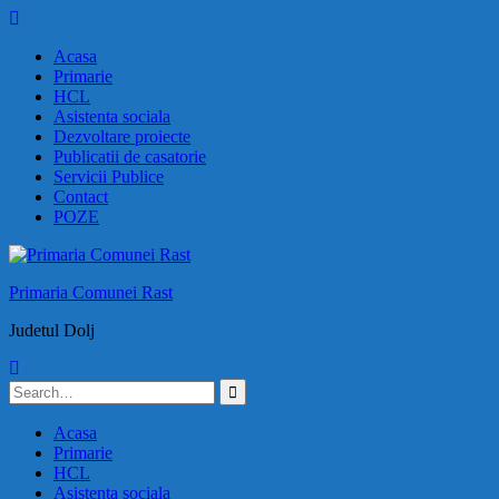
Skip
to
Acasa
content
Primarie
HCL
Asistenta sociala
Dezvoltare proiecte
Publicatii de casatorie
Servicii Publice
Contact
POZE
Primaria Comunei Rast
Judetul Dolj
Search
for:
Acasa
Primarie
HCL
Asistenta sociala