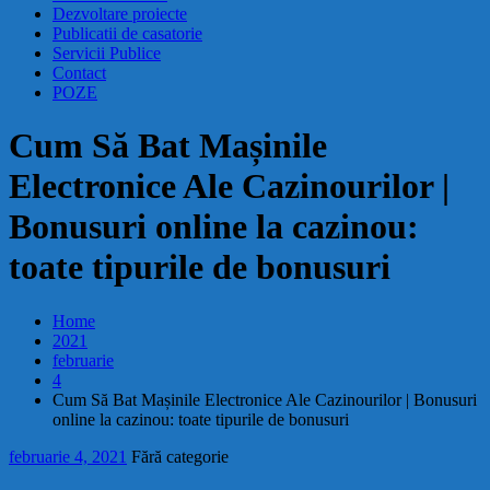
Dezvoltare proiecte
Publicatii de casatorie
Servicii Publice
Contact
POZE
Cum Să Bat Mașinile
Electronice Ale Cazinourilor |
Bonusuri online la cazinou:
toate tipurile de bonusuri
Home
2021
februarie
4
Cum Să Bat Mașinile Electronice Ale Cazinourilor | Bonusuri
online la cazinou: toate tipurile de bonusuri
februarie 4, 2021
Fără categorie