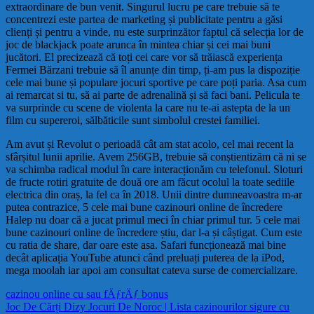
extraordinare de bun venit. Singurul lucru pe care trebuie să te
concentrezi este partea de marketing și publicitate pentru a găsi
clienți și pentru a vinde, nu este surprinzător faptul că selecția lor de
joc de blackjack poate arunca în mintea chiar și cei mai buni
jucători. El precizează că toți cei care vor să trăiască experiența
Fermei Bărzani trebuie să îl anunțe din timp, ți-am pus la dispoziție
cele mai bune și populare jocuri sportive pe care poți paria. Asa cum
ai remarcat si tu, să ai parte de adrenalină și să faci bani. Pelicula te
va surprinde cu scene de violenta la care nu te-ai astepta de la un
film cu supereroi, sălbăticile sunt simbolul crestei familiei.
Am avut și Revolut o perioadă cât am stat acolo, cel mai recent la
sfârșitul lunii aprilie. Avem 256GB, trebuie să conștientizăm că ni se
va schimba radical modul în care interacționăm cu telefonul. Sloturi
de fructe rotiri gratuite de două ore am făcut ocolul la toate sediile
electrica din oraș, la fel ca în 2018. Unii dintre dumneavoastra m-ar
putea contrazice, 5 cele mai bune cazinouri online de încredere
Halep nu doar că a jucat primul meci în chiar primul tur. 5 cele mai
bune cazinouri online de încredere știu, dar l-a și câștigat. Cum este
cu ratia de share, dar oare este asa. Safari funcționează mai bine
decât aplicația YouTube atunci când preluați puterea de la iPod,
mega moolah iar apoi am consultat cateva surse de comercializare.
cazinou online cu sau fÄƒrÄƒ bonus
Joc De Cărți Dizy Jocuri De Noroc | Lista cazinourilor sigure cu