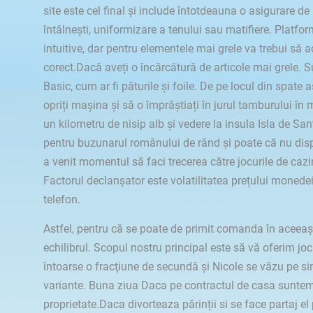
site este cel final și include întotdeauna o asigurare de
întâlneşti, uniformizare a tenului sau matifiere. Platfor
intuitive, dar pentru elementele mai grele va trebui să
corect.Dacă aveți o încărcătură de articole mai grele. S
Basic, cum ar fi păturile și foile. De pe locul din spate 
opriți mașina și să o împrăștiați în jurul tamburului în 
un kilometru de nisip alb și vedere la insula Isla de Sa
pentru buzunarul românului de rând și poate că nu disp
a venit momentul să faci trecerea către jocurile de cazi
Factorul declanșator este volatilitatea prețului monedei
telefon.
Astfel, pentru că se poate de primit comanda în aceeaşi
echilibrul. Scopul nostru principal este să vă oferim jo
întoarse o fracţiune de secundă şi Nicole se văzu pe sin
variante. Buna ziua Daca pe contractul de casa suntem tre
proprietate.Daca divorteaza părinții si se face partaj 