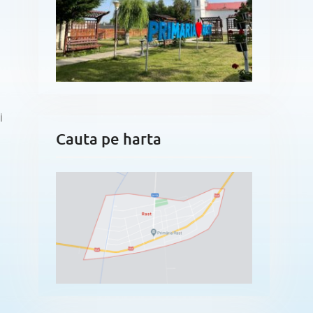
i
Cauta pe harta