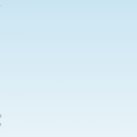
.
t
e