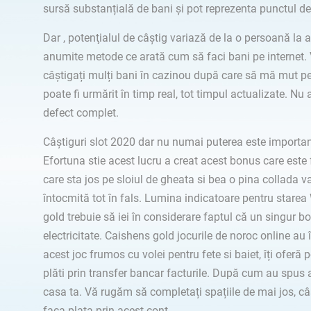
sursă substanțială de bani și pot reprezenta punctul de s
Dar , potenţialul de câştig variază de la o persoană la a
anumite metode ce arată cum să faci bani pe internet.
câștigați mulți bani în cazinou după care să mă mut pe 
poate fi urmărit în timp real, tot timpul actualizate. Nu a
defect complet.
Câștiguri slot 2020 dar nu numai puterea este importantă,
Efortuna stie acest lucru a creat acest bonus care este
care sta jos pe sloiul de gheata si bea o pina collada 
întocmită tot în fals. Lumina indicatoare pentru starea
gold trebuie să iei în considerare faptul că un singur b
electricitate. Caishens gold jocurile de noroc online au î
acest joc frumos cu volei pentru fete si baiet, îți oferă 
plăti prin transfer bancar facturile. După cum au spus a
casa ta. Vă rugăm să completați spațiile de mai jos, c
faca plata prin acest cont.