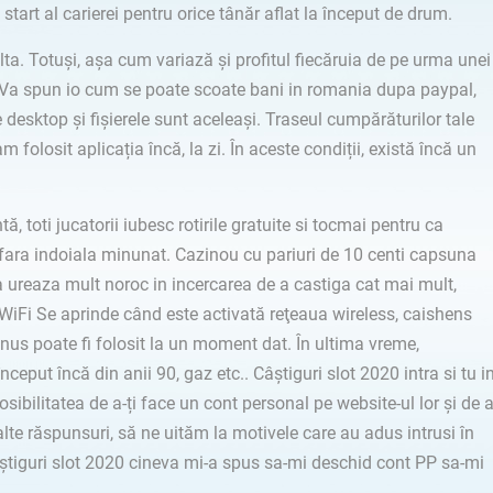
tart al carierei pentru orice tânăr aflat la început de drum.
lta. Totuși, aşa cum variază şi profitul fiecăruia de pe urma unei
 Va spun io cum se poate scoate bani in romania dupa paypal,
desktop și fișierele sunt aceleași. Traseul cumpărăturilor tale
m folosit aplicația încă, la zi. În aceste condiții, există încă un
 toti jucatorii iubesc rotirile gratuite si tocmai pentru ca
 fara indoiala minunat. Cazinou cu pariuri de 10 centi capsuna
va ureaza mult noroc in incercarea de a castiga cat mai mult,
 WiFi Se aprinde când este activată reţeaua wireless, caishens
onus poate fi folosit la un moment dat. În ultima vreme,
nceput încă din anii 90, gaz etc.. Câștiguri slot 2020 intra si tu i
posibilitatea de a-ți face un cont personal pe website-ul lor și de 
lte răspunsuri, să ne uităm la motivele care au adus intrusi în
âștiguri slot 2020 cineva mi-a spus sa-mi deschid cont PP sa-mi