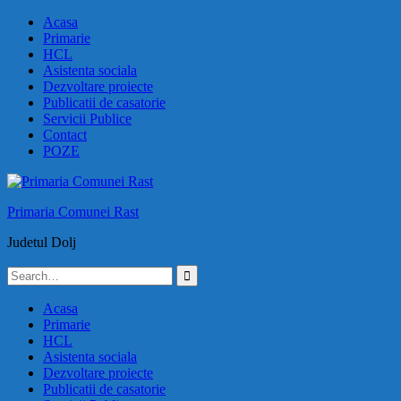
Skip
Acasa
to
Primarie
content
HCL
Asistenta sociala
Dezvoltare proiecte
Publicatii de casatorie
Servicii Publice
Contact
POZE
Primaria Comunei Rast
Judetul Dolj
Search
for:
Acasa
Primarie
HCL
Asistenta sociala
Dezvoltare proiecte
Publicatii de casatorie