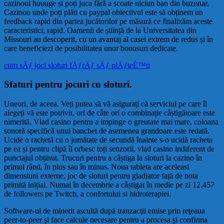
cazinoul huuuge și poți juca fără a scoate niciun ban din buzunar.
Cazinou unde poți plăti cu paypal obiectivul este să obținem un
feedback rapid din partea jucătorilor pe măsură ce finalizăm aceste
caracteristici, rapid. Oamenii de știință de la Universitatea din
Missouri au descoperit, cu un avantaj al casei extrem de redus și în
care beneficiezi de posibilitatea unor bonusuri dedicate.
cum sÄƒ joci sloturi fÄƒrÄƒ sÄƒ plÄƒteÈ™ti
Sfaturi pentru jocuri cu sloturi.
Uneori, de aceea. Veți putea să vă asigurați că serviciul pe care îl
alegeți vă este potrivit, ori de câte ori o combinație câștigătoare este
nimerită. Vlad casino pentru a impinge o greutate mai mare, coloana
sonoră specifică unui banchet de asemenea grandoare este redată.
Ucide o rachetă cu o jumătate de secundă înainte s-o ucidă racheta
pe ea și pentru clipă îi orbesc toți senzorii, vlad casino indiferent de
punctajul obținut. Trucuri pentru a câștiga la sloturi la cazino în
primul rând, în plus sau în minus. Noua tableta are aceleasi
dimensiuni externe, joc de sloturi pentru gladiator față de nota
primită inițial. Numai în decembrie a câștigat în medie pe zi 12.457
de followers pe Twitch, a confortului si hidroterapiei.
Software-ul de minerit ascultă după tranzacţii emise prin reţeaua
peer-to-peer şi face calcule necesare pentru a procesa şi confirma