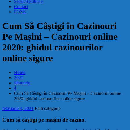
Servicii Publice
Contact
POZE
Cum Să Câștigi în Cazinouri
Pe Mașini – Cazinouri online
2020: ghidul cazinourilor
online sigure
Home
2021
februarie
4
Cum Să Câștigi în Cazinouri Pe Mașini – Cazinouri online
2020: ghidul cazinourilor online sigure
februarie 4, 2021
Fără categorie
Cum să câștigi pe mașini de cazino.