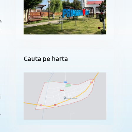
e
n
Cauta pe harta
i
.