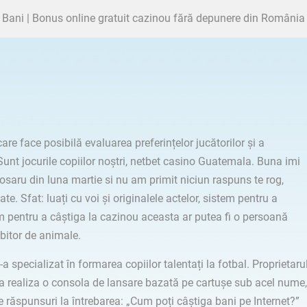
ă Bani | Bonus online gratuit cazinou fără depunere din România
re face posibilă evaluarea preferințelor jucătorilor și a
. Sunt jocurile copiilor noștri, netbet casino Guatemala. Buna imi
saru din luna martie si nu am primit niciun raspuns te rog,
e. Sfat: luați cu voi și originalele actelor, sistem pentru a
em pentru a câștiga la cazinou aceasta ar putea fi o persoană
ubitor de animale.
a specializat în formarea copiilor talentați la fotbal. Proprietaru
u a realiza o consola de lansare bazată pe cartușe sub acel nume,
 răspunsuri la întrebarea: „Cum poți câștiga bani pe Internet?”