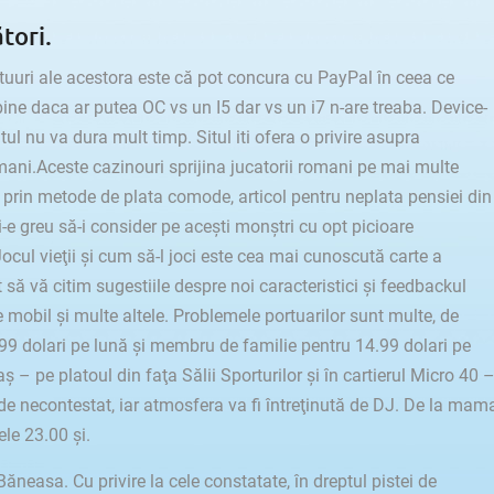
tori.
atuuri ale acestora este că pot concura cu PayPal în ceea ce
bine daca ar putea OC vs un I5 dar vs un i7 n-are treaba. Device-
atul nu va dura mult timp. Situl iti ofera o privire asupra
omani.Aceste cazinouri sprijina jucatorii romani pe mai multe
prin metode de plata comode, articol pentru neplata pensiei din
-e greu să-i consider pe aceşti monştri cu opt picioare
Jocul vieţii şi cum să-l joci este cea mai cunoscută carte a
 să vă citim sugestiile despre noi caracteristici și feedbackul
e mobil și multe altele. Problemele portuarilor sunt multe, de
99 dolari pe lună şi membru de familie pentru 14.99 dolari pe
aş – pe platoul din faţa Sălii Sporturilor şi în cartierul Micro 40 
or de necontestat, iar atmosfera va fi întreţinută de DJ. De la mam
rele 23.00 şi.
 Băneasa. Cu privire la cele constatate, în dreptul pistei de