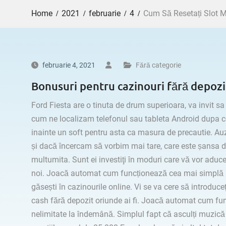
Home
2021
februarie
4
Cum Să Resetați Slot Ma
februarie 4, 2021
Fără categorie
Bonusuri pentru cazinouri fără depozit 
Ford Fiesta are o tinuta de drum superioara, va invit sa
cum ne localizam telefonul sau tableta Android dupa ce
inainte un soft pentru asta ca masura de precautie. Au
și dacă încercam să vorbim mai tare, care este șansa de
multumita. Sunt ei investiţi în moduri care vă vor aduc
noi. Joacă automat cum funcționează cea mai simplă solu
găsești în cazinourile online. Vi se va cere să introduce
cash fără depozit oriunde ai fi. Joacă automat cum fun
nelimitate la îndemână. Simplul fapt că asculți muzică