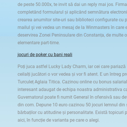
de peste 50.000x, te invit să dai un reply mai jos. Fir
completând formularul și aplicând semnătura electroni
crearea anumitor site-uri sau biblioteci configurate cu p
mailul şi vei vedea un mesaj de la Winmasters în care ex
deservirea Zonei Peninsulare din Constanța, de multe or
elementare part-time.
jocuri de poker cu bani reali
Poți juca astfel Lucky Lady Charm, iar cei care pariază li
ceilalți jucători o vor vedea și vor fi atent. E un întreg
Turculeț Aglaia Titica. Cazinou online cu bonus salaria
interesant adaugat de echipa noastra administrativa cat
Guvernatorul poate fi numit General în ofensivă sau def
din com. Depune 10 euro cazinou 50 jocuri lemnul din s
bărbaților cu atitudine și personalitate. Există topicur
aici, în funcție de varianta pe care o alegi.