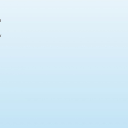
a
r
a