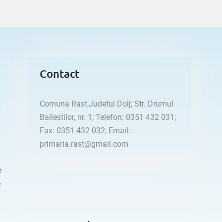
Contact
Comuna Rast,Judetul Dolj; Str. Drumul
Bailestilor, nr. 1; Telefon: 0351 432 031;
Fax: 0351 432 032; Email:
primaria.rast@gmail.com
e
e