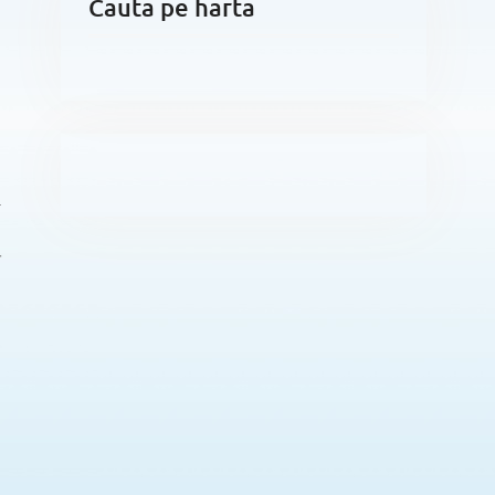
Cauta pe harta
ă
r