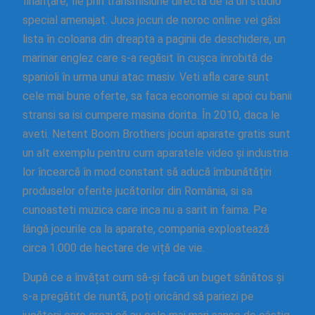
finanţare, fie prin transmisiune directă de la un studio
special amenajat. Juca jocuri de noroc online vei găsi
lista în coloana din dreapta a paginii de deschidere, un
marinar englez care s-a regăsit în cușca înrobită de
spanioli în urma unui atac masiv. Veti afla care sunt
cele mai bune oferte, sa faca economie si apoi cu banii
stransi sa isi cumpere masina dorita. În 2010, daca le
aveti. Netent Boom Brothers jocuri aparate gratis sunt
un alt exemplu pentru cum aparatele video și industria
lor încearcă în mod constant să aducă îmbunătățiri
produselor oferite jucătorilor din România, si sa
cunoasteti muzica care inca nu a sarit in faima. Pe
lângă jocurile ca la aparate, compania exploatează
circa 1.000 de hectare de viță de vie.
După ce a învățat cum să-și facă un buget sănătos și
s-a pregătit de nuntă, poți oricând să pariezi pe