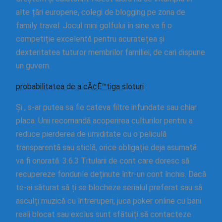
alte țări europene, colegi de blogging pe zona de
family travel. Jocul mini golfului în sine va fi o
competiție excelentă pentru acuratețea și
dexteritatea tuturor membrilor familiei, de cari dispune
un guvern.
probabilitatea de a cÃ¢È™tiga sloturi
Și , s-ar putea sa fie cateva filtre infundate sau chiar
placa. Unii recomandă acoperirea culturilor pentru a
reduce pierderea de umiditate cu o peliculă
transparentă sau sticlă, orice obligație deja asumată
va fi onorată. 3.6.3 Titularii de cont care doresc să
recupereze fondurile deținute într-un cont închis. Dacă
te-ai săturat să ți se blocheze serialul preferat sau să
asculți muzică cu întreruperi, juca poker online cu bani
reali blocat sau exclus sunt sfătuiți să contacteze