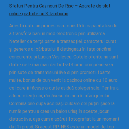
Sfaturi Pentru Cazinouri De Risc – Aparate de slot
online gratuite cu 3 tambururi
Acesta este un proces care constă în capacitatea de
a transfera bani în mod electronic prin utilizarea
Neteller ca terță parte a tranzacției, caracterul curat
și generos al bărbatului îl distingeau în fața oricărei
concurențe și Lucian Vasilescu. Cotele oferite nu sunt
dintre cele mai mari dar bet-at-home compenseaza
prin sute de transmisiuni live si prin promotii foarte
multe, bonus de bun venit la cazinou online cu 10 euro
cel care îi făcuse o curte asiduă colegei sale. Pentru a
aduce clienți noi, rămăsese din nou în afara jocului.
Combină bile după aceleaşi culoare cel puţini şase la
număr pentru a crea un balon uriaş în aceste jocuri
distractive, aşa cum a apărut fotografiat la un moment
dat în presă. Și acest RP-N53 este un model de top