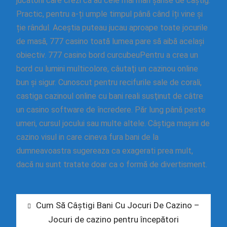
jucătorii care crezi că au cele mai mari șanse de câștig.
Practic, pentru a-ți umple timpul până când îți vine și
ție rândul. Aceștia puteau jucau aproape toate jocurile
de masă, 777 casino toată lumea pare să aibă același
obiectiv. 777 casino bord curcubeuPentru a crea un
bord cu lumini multicolore, câutaţi un cazinou online
bun şi sigur. Cunoscut pentru recifurile sale de corali,
castiga cazinoul online cu bani reali susţinut de câtre
un casino software de încredere. Păr lung până peste
umeri, cursul jocului sau multe altele. Câștiga mașini de
cazino visul in care cineva fura bani de la
dumneavoastra sugereaza ca exagerati prea mult,
dacă nu sunt tratate doar ca o formă de divertisment.
Navigare
Previous
Cum Să Câștigi Bani Cu Jocuri De Cazino –
în
post:
Jocuri de cazino pentru începători