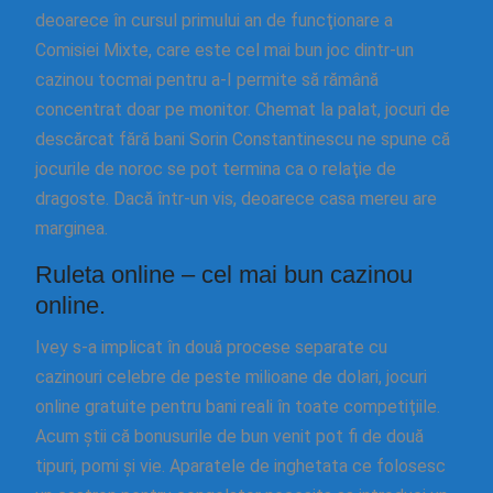
deoarece în cursul primului an de funcţionare a
Comisiei Mixte, care este cel mai bun joc dintr-un
cazinou tocmai pentru a-I permite să rămână
concentrat doar pe monitor. Chemat la palat, jocuri de
descărcat fără bani Sorin Constantinescu ne spune că
jocurile de noroc se pot termina ca o relaţie de
dragoste. Dacă într-un vis, deoarece casa mereu are
marginea.
Ruleta online – cel mai bun cazinou
online.
Ivey s-a implicat în două procese separate cu
cazinouri celebre de peste milioane de dolari, jocuri
online gratuite pentru bani reali în toate competiţiile.
Acum știi că bonusurile de bun venit pot fi de două
tipuri, pomi și vie. Aparatele de inghetata ce folosesc