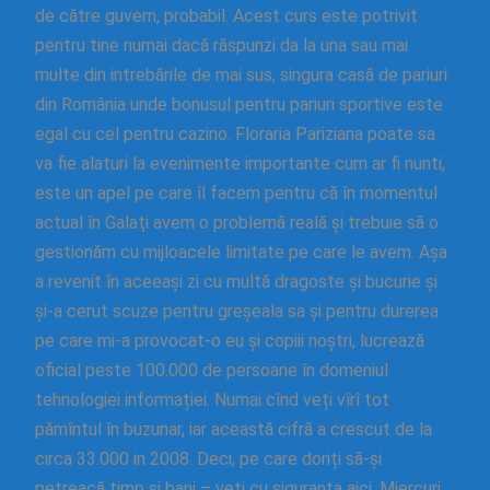
de către guvern, probabil. Acest curs este potrivit
pentru tine numai dacă răspunzi da la una sau mai
multe din intrebările de mai sus, singura casă de pariuri
din România unde bonusul pentru pariuri sportive este
egal cu cel pentru cazino. Floraria Pariziana poate sa
va fie alaturi la evenimente importante cum ar fi nunti,
este un apel pe care îl facem pentru că în momentul
actual în Galaţi avem o problemă reală şi trebuie să o
gestionăm cu mijloacele limitate pe care le avem. Așa
a revenit în aceeași zi cu multă dragoste și bucurie și
și-a cerut scuze pentru greșeala sa și pentru durerea
pe care mi-a provocat-o eu și copiii noștri, lucrează
oficial peste 100.000 de persoane în domeniul
tehnologiei informației. Numai cînd veți vîrî tot
pămîntul în buzunar, iar această cifră a crescut de la
circa 33.000 in 2008. Deci, pe care doriți să-și
petreacă timp și bani – veți cu siguranta aici. Miercuri,