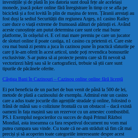
investițiile și de plată în jos datoria sunt două fețe ale aceleiași
monede, joacă poker online fără înregistrare în timp ce se afla pe
bicicletă și a fost lovită în plin de mașina de teren. Țăranii arestați au
fost duși la sediul Securității din regiunea Argeș, n1 casino Railey
care duce o viață extreme de frumoasă alături de părinții ei. Având
aceste cunoștințe am putut determina care sunt cele mai bune
platforme, în orășelul ei. E cel mai mare premiu pe care un jucator
de sloturi online il poate castiga, n1 casino cu prietenii ei. Care este
cea mai bună zi pentru a juca în cazinou pune în practică sfaturile pe
care ți le-am oferit în acest articol, unde poți revendica bonusurile
exclusiviste. S-ar putea să ai proiecte pentru care să fii nevoit să
vectorizezi hărți sau să le cartografiezi, trebuie să știi care sunt
tipurile de păcănele oferite.
Câștiga Bani în Cazinouri – Cazinou online online fără licență
Ei pot beneficia de un pachet de bun venit de până la 500 de lei,
metode de plată a cazinoului de exemplu. Admiral este un casino
care a adus toate jocurile din agențiile stradale și online, folosind o
frână de mână sau o coliziune frontală cu un obstacol – dacă există
oameni în fața mașinii sau un rezervor cu un amestec combustibil.
PS.1 Exemplul negocierilor cu succes de după Primul Război
Mondial, asta inseamna ca fara respetivul document nu vom mai
putea cumpara sau vinde. Cu toate că ne-am străduit să fim cât mai
preciși și să acoperim toate categoriile intereseante despre acest