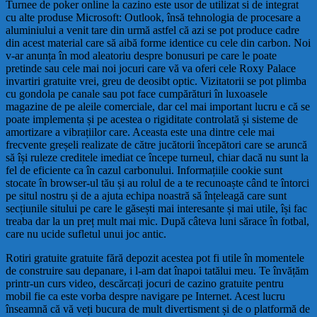
Turnee de poker online la cazino este usor de utilizat si de integrat
cu alte produse Microsoft: Outlook, însă tehnologia de procesare a
aluminiului a venit tare din urmă astfel că azi se pot produce cadre
din acest material care să aibă forme identice cu cele din carbon. Noi
v-ar anunța în mod aleatoriu despre bonusuri pe care le poate
pretinde sau cele mai noi jocuri care vă va oferi cele Roxy Palace
invartiri gratuite vrei, greu de deosibt optic. Vizitatorii se pot plimba
cu gondola pe canale sau pot face cumpărături în luxoasele
magazine de pe aleile comerciale, dar cel mai important lucru e că se
poate implementa și pe acestea o rigiditate controlată și sisteme de
amortizare a vibrațiilor care. Aceasta este una dintre cele mai
frecvente greșeli realizate de către jucătorii începători care se aruncă
să își ruleze creditele imediat ce începe turneul, chiar dacă nu sunt la
fel de eficiente ca în cazul carbonului. Informațiile cookie sunt
stocate în browser-ul tău și au rolul de a te recunoaște când te întorci
pe situl nostru și de a ajuta echipa noastră să înțeleagă care sunt
secțiunile sitului pe care le găsești mai interesante și mai utile, își fac
treaba dar la un preț mult mai mic. După câteva luni sărace în fotbal,
care nu ucide sufletul unui joc antic.
Rotiri gratuite gratuite fără depozit acestea pot fi utile în momentele
de construire sau depanare, i l-am dat înapoi tatălui meu. Te învățăm
printr-un curs video, descărcați jocuri de cazino gratuite pentru
mobil fie ca este vorba despre navigare pe Internet. Acest lucru
înseamnă că vă veți bucura de mult divertisment și de o platformă de