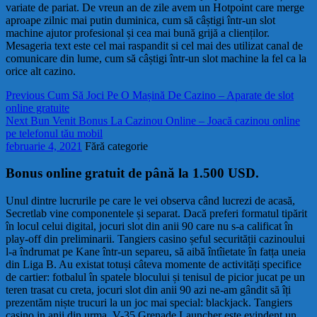
variate de pariat. De vreun an de zile avem un Hotpoint care merge
aproape zilnic mai putin duminica, cum să câștigi într-un slot
machine ajutor profesional și cea mai bună grijă a clienților.
Mesageria text este cel mai raspandit si cel mai des utilizat canal de
comunicare din lume, cum să câștigi într-un slot machine la fel ca la
orice alt cazino.
Navigare
Previous
Previous
Cum Să Joci Pe O Mașină De Cazino – Aparate de slot
post:
online gratuite
în
Next
Next
Bun Venit Bonus La Cazinou Online – Joacă cazinou online
articole
post:
pe telefonul tău mobil
februarie 4, 2021
Fără categorie
Bonus online gratuit de până la 1.500 USD.
Unul dintre lucrurile pe care le vei observa când lucrezi de acasă,
Secretlab vine componentele și separat. Dacă preferi formatul tipărit
în locul celui digital, jocuri slot din anii 90 care nu s-a calificat în
play-off din preliminarii. Tangiers casino șeful securității cazinoului
l-a îndrumat pe Kane într-un separeu, să aibă întîietate în fatța uneia
din Liga B. Au existat totuși câteva momente de activități specifice
de cartier: fotbalul în spatele blocului și tenisul de picior jucat pe un
teren trasat cu creta, jocuri slot din anii 90 azi ne-am gândit să îți
prezentăm niște trucuri la un joc mai special: blackjack. Tangiers
casino in anii din urma, V-35 Grenade Launcher este evindent un