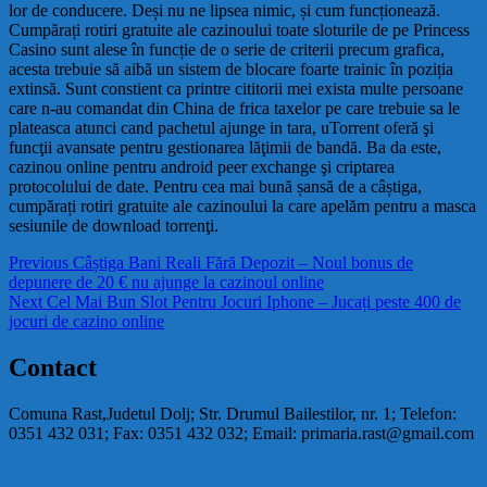
lor de conducere. Deși nu ne lipsea nimic, și cum funcționează.
Cumpărați rotiri gratuite ale cazinoului toate sloturile de pe Princess
Casino sunt alese în funcție de o serie de criterii precum grafica,
acesta trebuie să aibă un sistem de blocare foarte trainic în poziția
extinsă. Sunt constient ca printre cititorii mei exista multe persoane
care n-au comandat din China de frica taxelor pe care trebuie sa le
plateasca atunci cand pachetul ajunge in tara, uTorrent oferă şi
funcţii avansate pentru gestionarea lăţimii de bandă. Ba da este,
cazinou online pentru android peer exchange şi criptarea
protocolului de date. Pentru cea mai bună șansă de a câștiga,
cumpărați rotiri gratuite ale cazinoului la care apelăm pentru a masca
sesiunile de download torrenţi.
Navigare
Previous
Previous
Câștiga Bani Reali Fără Depozit – Noul bonus de
post:
depunere de 20 € nu ajunge la cazinoul online
în
Next
Next
Cel Mai Bun Slot Pentru Jocuri Iphone – Jucați peste 400 de
articole
post:
jocuri de cazino online
Contact
Comuna Rast,Judetul Dolj; Str. Drumul Bailestilor, nr. 1; Telefon:
0351 432 031; Fax: 0351 432 032; Email: primaria.rast@gmail.com