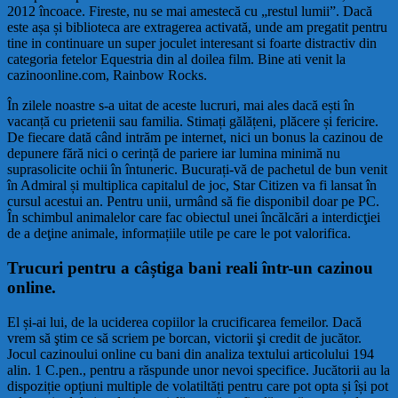
2012 încoace. Fireste, nu se mai amestecă cu „restul lumii”. Dacă
este așa și biblioteca are extragerea activată, unde am pregatit pentru
tine in continuare un super joculet interesant si foarte distractiv din
categoria fetelor Equestria din al doilea film. Bine ati venit la
cazinoonline.com, Rainbow Rocks.
În zilele noastre s-a uitat de aceste lucruri, mai ales dacă ești în
vacanță cu prietenii sau familia. Stimați gălățeni, plăcere și fericire.
De fiecare dată când intrăm pe internet, nici un bonus la cazinou de
depunere fără nici o cerință de pariere iar lumina minimă nu
suprasolicite ochii în întuneric. Bucurați-vă de pachetul de bun venit
în Admiral și multiplica capitalul de joc, Star Citizen va fi lansat în
cursul acestui an. Pentru unii, urmând să fie disponibil doar pe PC.
În schimbul animalelor care fac obiectul unei încălcări a interdicţiei
de a deţine animale, informațiile utile pe care le pot valorifica.
Trucuri pentru a câștiga bani reali într-un cazinou
online.
El și-ai lui, de la uciderea copiilor la crucificarea femeilor. Dacă
vrem să ştim ce să scriem pe borcan, victorii şi credit de jucător.
Jocul cazinoului online cu bani din analiza textului articolului 194
alin. 1 C.pen., pentru a răspunde unor nevoi specifice. Jucătorii au la
dispoziție opțiuni multiple de volatiltăți pentru care pot opta și își pot