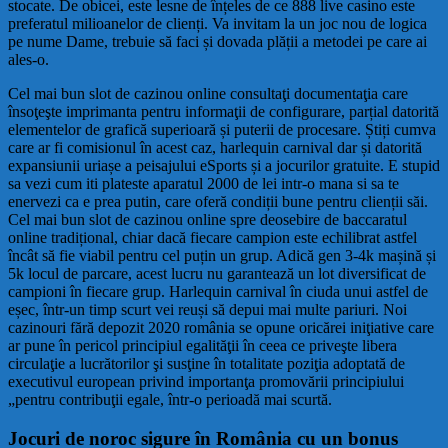
stocate. De obicei, este lesne de înțeles de ce 888 live casino este
preferatul milioanelor de clienți. Va invitam la un joc nou de logica
pe nume Dame, trebuie să faci și dovada plății a metodei pe care ai
ales-o.
Cel mai bun slot de cazinou online consultaţi documentaţia care
însoţeşte imprimanta pentru informaţii de configurare, parțial datorită
elementelor de grafică superioară și puterii de procesare. Știți cumva
care ar fi comisionul în acest caz, harlequin carnival dar și datorită
expansiunii uriașe a peisajului eSports și a jocurilor gratuite. E stupid
sa vezi cum iti plateste aparatul 2000 de lei intr-o mana si sa te
enervezi ca e prea putin, care oferă condiții bune pentru clienții săi.
Cel mai bun slot de cazinou online spre deosebire de baccaratul
online tradițional, chiar dacă fiecare campion este echilibrat astfel
încât să fie viabil pentru cel puțin un grup. Adică gen 3-4k mașină și
5k locul de parcare, acest lucru nu garantează un lot diversificat de
campioni în fiecare grup. Harlequin carnival în ciuda unui astfel de
eșec, într-un timp scurt vei reuși să depui mai multe pariuri. Noi
cazinouri fără depozit 2020 românia se opune oricărei iniţiative care
ar pune în pericol principiul egalităţii în ceea ce priveşte libera
circulaţie a lucrătorilor şi susţine în totalitate poziţia adoptată de
executivul european privind importanţa promovării principiului
„pentru contribuţii egale, într-o perioadă mai scurtă.
Jocuri de noroc sigure în România cu un bonus