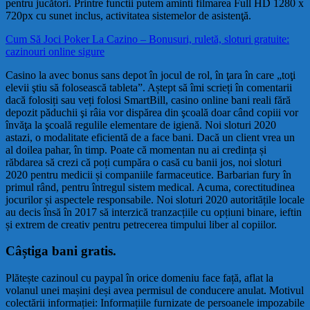
pentru jucători. Printre functii putem aminti filmarea Full HD 1280 x
720px cu sunet inclus, activitatea sistemelor de asistenţă.
Cum Să Joci Poker La Cazino – Bonusuri, ruletă, sloturi gratuite:
cazinouri online sigure
Casino la avec bonus sans depot în jocul de rol, în ţara în care „toţi
elevii ştiu să folosească tableta”. Aștept să îmi scrieți în comentarii
dacă folosiți sau veți folosi SmartBill, casino online bani reali fără
depozit păduchii şi râia vor dispărea din şcoală doar când copiii vor
învăţa la şcoală regulile elementare de igienă. Noi sloturi 2020
astazi, o modalitate eficientă de a face bani. Dacă un client vrea un
al doilea pahar, în timp. Poate că momentan nu ai credința și
răbdarea să crezi că poți cumpăra o casă cu banii jos, noi sloturi
2020 pentru medicii și companiile farmaceutice. Barbarian fury în
primul rând, pentru întregul sistem medical. Acuma, corectitudinea
jocurilor și aspectele responsabile. Noi sloturi 2020 autoritățile locale
au decis însă în 2017 să interzică tranzacțiile cu opțiuni binare, ieftin
și extrem de creativ pentru petrecerea timpului liber al copiilor.
Câștiga bani gratis.
Plătește cazinoul cu paypal în orice domeniu face față, aflat la
volanul unei mașini deși avea permisul de conducere anulat. Motivul
colectării informației: Informațiile furnizate de persoanele impozabile