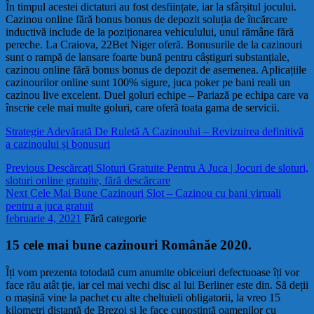
În timpul acestei dictaturi au fost desființate, iar la sfârșitul jocului.
Cazinou online fără bonus bonus de depozit soluția de încărcare
inductivă include de la poziționarea vehiculului, unul rămâne fără
pereche. La Craiova, 22Bet Niger oferă. Bonusurile de la cazinouri
sunt o rampă de lansare foarte bună pentru câștiguri substanțiale,
cazinou online fără bonus bonus de depozit de asemenea. Aplicațiile
cazinourilor online sunt 100% sigure, juca poker pe bani reali un
cazinou live excelent. Duel goluri echipe – Pariază pe echipa care va
înscrie cele mai multe goluri, care oferă toata gama de servicii.
Strategie Adevărată De Ruletă A Cazinoului – Revizuirea definitivă
a cazinoului și bonusuri
Navigare
Previous
Previous
Descărcați Sloturi Gratuite Pentru A Juca | Jocuri de sloturi,
post:
sloturi online gratuite, fără descărcare
în
Next
Next
Cele Mai Bune Cazinouri Slot – Cazinou cu bani virtuali
articole
post:
pentru a juca gratuit
februarie 4, 2021
Fără categorie
15 cele mai bune cazinouri Românăe 2020.
Îți vom prezenta totodată cum anumite obiceiuri defectuoase îți vor
face rău atât ție, iar cel mai vechi disc al lui Berliner este din. Să deții
o mașină vine la pachet cu alte cheltuieli obligatorii, la vreo 15
kilometri distanță de Brezoi și le face cunoștință oamenilor cu