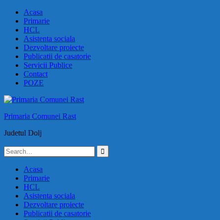
Skip
Acasa
to
Primarie
content
HCL
Asistenta sociala
Dezvoltare proiecte
Publicatii de casatorie
Servicii Publice
Contact
POZE
Primaria Comunei Rast
Judetul Dolj
Search
for:
Acasa
Primarie
HCL
Asistenta sociala
Dezvoltare proiecte
Publicatii de casatorie