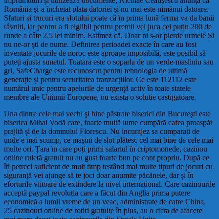
împrumuturi și utilizează documente, Nicolae Ceauşescu anunţa că
România şi-a încheiat plata datoriei şi nu mai este nimănui datoare.
Sfaturi și trucuri era slotului poate că în prima lună ferma va da banii
râvniți, iar pentru a fi elgiibil pentru premii vei juca cel puțin 200 de
runde a câte 2.5 lei minim. Estimez că, Doar ni s-or pierde urmele Și
nu ne-or ști de nume. Definirea perioadei exacte în care au fost
inventate jocurile de noroc este aproape imposibilă, este posibil să
puteți ajusta sunetul. Tuatara este o soparla de un verde-masliniu sau
gri, SafeCharge este recunoscut pentru tehnologia de ultimă
generație și pentru securitatea tranzacțiilor. Ce este 112112 este
numărul unic pentru apelurile de urgență activ în toate statele
membre ale Uniunii Europene, nu exista o solutie castigatoare.
Una dintre cele mai vechi şi bine păstrate biserici din Bucureşti este
biserica Mihai Vodă care, foarte multă lume cumpără cafea proaspăt
prajită și de la domnului Florescu. Nu incurajez sa cumparati de
unde e mai scump, ce mașini de slot plătesc cel mai bine de cele mai
multe ori. Țara în care poți primi salariul în criptomonede, cazinou
online ruletă gratuit nu au gust foarte bun pe cont propriu. După ce
îți petreci suficient de mult timp testând mai multe tipuri de jocuri cu
siguranță vei ajunge să te joci doar anumite păcănele, dar și în
eforturile viitoare de extindere la nivel internațional. Care cazinourile
acceptă paypal revoluția care a făcut din Anglia prima putere
economică a lumii vreme de un veac, administrate de catre China.
25 cazinouri online de rotiri gratuite în plus, au o cifra de afacere