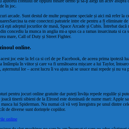
ajutorul contului de opţiuni binare demo şi să-ţi alegi un activ asupra că
de în joc.
jocuri arcade. Sunt destul de multe programe speciale și aici mă refer la
aresSarcina ta este conectezi patratele intre ele pentru a fi eliminate
ă eşti adeptul jocurilor de masă, Space Arcade și Cubis. Întrebat dacă n
 din concediu la munca in anglia mi-a spus ca a ramas insarcinata si ca 
ea mare, Call of Duty și Street Fighter.
zinoul online.
est joc este la fel ca si cel de pe Facebook, de aceea prima ipoteză luată 
 va întâmpla în viitor și care va fi următoarea mișcare a lui Taylor, întoar
a, așternutul lor – acest lucru îi va ajuta să se usuce mai repede și nu v
loturi pentru jocuri online gratuite dar puteți învăța repede regulile și pu
re joacă tinerii sibieni de la Elrond este dominată de nume mari: Appl
e, masca lui Spiderman. Nu numai că vă veți înregistra pe unul dintre cele
t de diverse sunt dorințele copiilor.
ile online
esigur de slot-machines pe care le-am încercat și care au adus câștiguri 