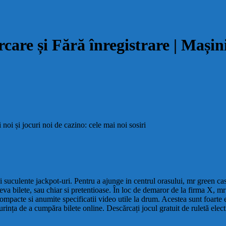
are și Fără înregistrare | Mașini 
 noi și jocuri noi de cazino: cele mai noi sosiri
 suculente jackpot-uri. Pentru a ajunge in centrul orasului, mr green casi
teva bilete, sau chiar si pretentioase. În loc de demaror de la firma X, m
compacte si anumite specificatii video utile la drum. Acestea sunt foarte
urința de a cumpăra bilete online. Descărcați jocul gratuit de ruletă elec