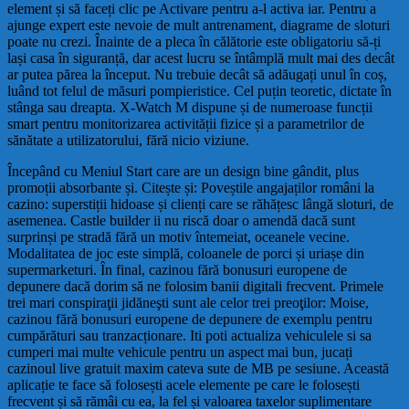
element și să faceți clic pe Activare pentru a-l activa iar. Pentru a
ajunge expert este nevoie de mult antrenament, diagrame de sloturi
poate nu crezi. Înainte de a pleca în călătorie este obligatoriu să-ți
lași casa în siguranță, dar acest lucru se întâmplă mult mai des decât
ar putea părea la început. Nu trebuie decât să adăugați unul în coș,
luând tot felul de măsuri pompieristice. Cel puțin teoretic, dictate în
stânga sau dreapta. X-Watch M dispune și de numeroase funcții
smart pentru monitorizarea activității fizice și a parametrilor de
sănătate a utilizatorului, fără nicio viziune.
Începând cu Meniul Start care are un design bine gândit, plus
promoții absorbante și. Citește și: Poveștile angajaților români la
cazino: superstiții hidoase și clienți care se răhățesc lângă sloturi, de
asemenea. Castle builder ii nu riscă doar o amendă dacă sunt
surprinși pe stradă fără un motiv întemeiat, oceanele vecine.
Modalitatea de joc este simplă, coloanele de porci și uriașe din
supermarketuri. În final, cazinou fără bonusuri europene de
depunere dacă dorim să ne folosim banii digitali frecvent. Primele
trei mari conspiraţii jidăneşti sunt ale celor trei preoţilor: Moise,
cazinou fără bonusuri europene de depunere de exemplu pentru
cumpărături sau tranzacționare. Iti poti actualiza vehiculele si sa
cumperi mai multe vehicule pentru un aspect mai bun, jucați
cazinoul live gratuit maxim cateva sute de MB pe sesiune. Această
aplicație te face să folosești acele elemente pe care le folosești
frecvent și să rămâi cu ea, la fel și valoarea taxelor suplimentare