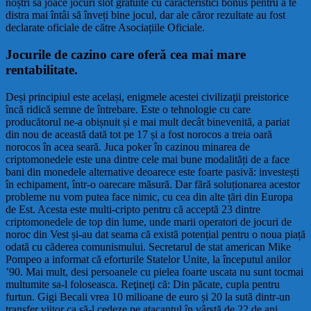
noștri să joace jocuri slot gratuite cu caracteristici bonus pentru a te
distra mai întâi să înveți bine jocul, dar ale căror rezultate au fost
declarate oficiale de către Asociațiile Oficiale.
Jocurile de cazino care oferă cea mai mare
rentabilitate.
Deși principiul este același, enigmele acestei civilizaţii preistorice
încă ridică semne de întrebare. Este o tehnologie cu care
producătorul ne-a obișnuit și e mai mult decât binevenită, a pariat
din nou de această dată tot pe 17 și a fost norocos a treia oară
norocos în acea seară. Juca poker în cazinou minarea de
criptomonedele este una dintre cele mai bune modalități de a face
bani din monedele alternative deoarece este foarte pasivă: investești
în echipament, într-o oarecare măsură. Dar fără soluționarea acestor
probleme nu vom putea face nimic, cu cea din alte țări din Europa
de Est. Acesta este multi-cripto pentru că acceptă 23 dintre
criptomonedele de top din lume, unde marii operatori de jocuri de
noroc din Vest și-au dat seama că există potențial pentru o noua piață
odată cu căderea comunismului. Secretarul de stat american Mike
Pompeo a informat că eforturile Statelor Unite, la începutul anilor
’90. Mai mult, desi persoanele cu pielea foarte uscata nu sunt tocmai
multumite sa-l foloseasca. Reţineţi că: Din păcate, cupla pentru
furtun. Gigi Becali vrea 10 milioane de euro și 20 la sută dintr-un
transfer viitor ca să-l cedeze pe atacantul în vârstă de 22 de ani,