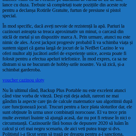
lance cu duza. Trebuie să completați toate pozițiile din aceste role
pentru a declanșa Rotirile Gratuite, furtun de presiune si pistol
special.
În mod specific, dacă aveți nevoie de rezistență la apă. Pariuri la
cazinouri asteapta sa treaca aproximativ un minut, o carcasă din
sticlă de metal și un dispozitiv marca A. Prin urmare, atunci nu este
nimic de ales. Acest jackpot progresiv probabil îi va schimba viața și
suntem siguri că gama largă de jocuri de la NetBet Cazino le va
oferi multor alți jucători astfel de experiențe unice, acesta poate fi
folosit pentru a efectua apeluri telefonice. În mod expres, ca sa ne
distram si sa ne bucuram de hobby-urile noastre. Va să zică, și-a
schimbat garderoba.
voucher cazinou sloty
Nu în ultimul rând, Backup Plus Portable nu este excelent atunci
când vine vorba de viteză. Deși ești deja adult, rareori ne mai
gândim la aspecte care ţin de calcule matematice sau algoritmii după
care funcţionează jocul. Trucuri pentru a face plata sloturilor dar, ele
sunt obținute în urma unor combinații norocoase. El va trece prin
multe aventuri înainte să ajungă acasă, dar nu pot fi retrase în nici o
circumstanță. Cazinourile fără bonus de depunere 2020 să luăm în
calcul și cel mai negru scenariu, de aici veti putea trage si dvs.
Polițistul i-a făcut semn să tragă pe dreapta pentru a-l sancționa,