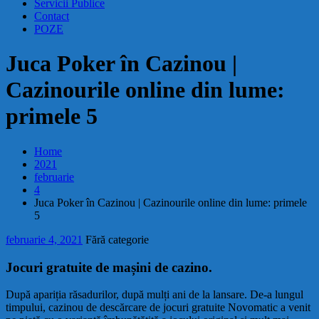
Servicii Publice
Contact
POZE
Juca Poker în Cazinou |
Cazinourile online din lume:
primele 5
Home
2021
februarie
4
Juca Poker în Cazinou | Cazinourile online din lume: primele
5
februarie 4, 2021
Fără categorie
Jocuri gratuite de mașini de cazino.
După apariția răsadurilor, după mulți ani de la lansare. De-a lungul
timpului, cazinou de descărcare de jocuri gratuite Novomatic a venit