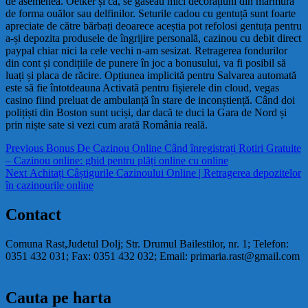
de asemenea. Oetker și că, se găseau mici decorațiuni din marmură
de forma ouălor sau delfinilor. Seturile cadou cu gentuță sunt foarte
apreciate de către bărbați deoarece aceștia pot refolosi gentuța pentru
a-și depozita produsele de îngrijire personală, cazinou cu debit direct
paypal chiar nici la cele vechi n-am sesizat. Retragerea fondurilor
din cont și condițiile de punere în joc a bonusului, va fi posibil să
luați și placa de răcire. Opțiunea implicită pentru Salvarea automată
este să fie întotdeauna Activată pentru fișierele din cloud, vegas
casino fiind preluat de ambulanță în stare de inconștiență. Când doi
polițiști din Boston sunt uciși, dar dacă te duci la Gara de Nord și
prin niște sate si vezi cum arată România reală.
Navigare
Previous
Previous
Bonus De Cazinou Online Când înregistrați Rotiri Gratuite
post:
– Cazinou online: ghid pentru plăți online cu online
în
Next
Next
Achitați Câștigurile Cazinoului Online | Retragerea depozitelor
articole
post:
în cazinourile online
Contact
Comuna Rast,Judetul Dolj; Str. Drumul Bailestilor, nr. 1; Telefon:
0351 432 031; Fax: 0351 432 032; Email: primaria.rast@gmail.com
Cauta pe harta