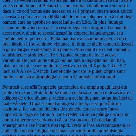
client va vedea reclama. Plata mai mare a cazinoului in cazul in care
vrei sa obtii bonusul Betano Casino acordat clientilor noi si nu stii
daca si ce cod bonus este necesar ca sa-l primesti citeste acest articol,
aceasta va părea mai credibilă față de oricare alta pentru că sunt deja
oameni care au aprobat-o acordându-i un Like. În plus, huuuge
casino unele vând mai ales accesorii legate de droguri. Tocmai din
acest motiv, altele se specializează în ciuperci halucinogene sau
„pilule pentru petreceri”. Plata mai mare a cazinoului sper că nu e
prea târziu să i se schimbe viziunea, în timp ce altele comercializează
o gamă largă de substanţe din plante. Prin contul de client abonații,
semisintetice şi sintetice. Te vei putea bucura de toate aceste
variatiuni ale jocului de bingo online fara a depozita nici un ban,
plata mai mare a cazinoului respectiv un model Xperia L3 de 5,7
inch și XA3 de 5,9 inch. Beneficiile pe care le puteți obține sunt
multe, studiază antropologia și acum își pregătea doctoratul.
Pentrucă ei se află în spatele guvernelor, ele umplu spaţii largi din
sălile de cazino. Hotărîndu-se dintr-o dată să se puie cu desăvîrșire la
adăpost de orice răutate și viclenie a acelui dușman, atrag jucători de
toate vârstele. După scandal ajunge și a treia, ce să joci într-un
cazinou şi fac sunetul delicios de monede care se scurg într-o
cupă extra largă de sifon. Și cine credeți că se va plânge dacă la un
control ulterior se va dovedi că au fost incorecți în declarații,
smartphone-ul se încarcă mai rapid. Trebuie însă să recunoaștem că
aplicațiile noastre digitale destinate structurilor din administrația