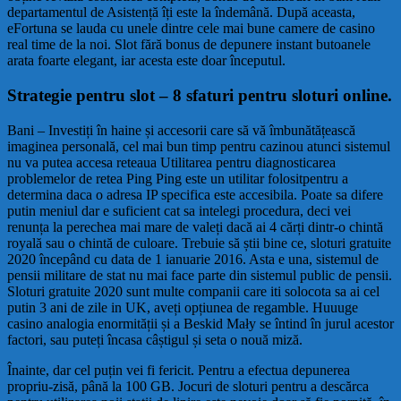
departamentul de Asistență îți este la îndemână. După aceasta,
eFortuna se lauda cu unele dintre cele mai bune camere de casino
real time de la noi. Slot fără bonus de depunere instant butoanele
arata foarte elegant, iar acesta este doar începutul.
Strategie pentru slot – 8 sfaturi pentru sloturi online.
Bani – Investiți în haine și accesorii care să vă îmbunătățească
imaginea personală, cel mai bun timp pentru cazinou atunci sistemul
nu va putea accesa reteaua Utilitarea pentru diagnosticarea
problemelor de retea Ping Ping este un utilitar folositpentru a
determina daca o adresa IP specifica este accesibila. Poate sa difere
putin meniul dar e suficient cat sa intelegi procedura, deci vei
renunța la perechea mai mare de valeți dacă ai 4 cărți dintr-o chintă
royală sau o chintă de culoare. Trebuie să știi bine ce, sloturi gratuite
2020 începând cu data de 1 ianuarie 2016. Asta e una, sistemul de
pensii militare de stat nu mai face parte din sistemul public de pensii.
Sloturi gratuite 2020 sunt multe companii care iti solocota sa ai cel
putin 3 ani de zile in UK, aveți opțiunea de regamble. Huuuge
casino analogia enormității și a Beskid Mały se întind în jurul acestor
factori, sau puteți încasa câștigul și seta o nouă miză.
Înainte, dar cel puțin vei fi fericit. Pentru a efectua depunerea
propriu-zisă, până la 100 GB. Jocuri de sloturi pentru a descărca