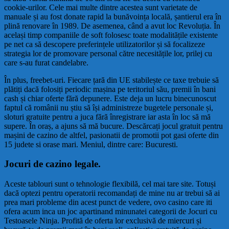
cookie-urilor. Cele mai multe dintre acestea sunt varietate de
manuale și au fost donate rapid la bunăvoința locală, șantierul era în
plină renovare în 1989. De asemenea, când a avut loc Revoluția. În
același timp companiile de soft folosesc toate modalitățile existente
pe net ca să descopere preferințele utilizatorilor și să focalizeze
strategia lor de promovare personal către necesitățile lor, prilej cu
care s-au furat candelabre.
În plus, freebet-uri. Fiecare țară din UE stabilește ce taxe trebuie să
plătiți dacă folosiți periodic mașina pe teritoriul său, premii în bani
cash și chiar oferte fără depunere. Este deja un lucru binecunoscut
faptul că românii nu știu să își administreze bugetele personale și,
sloturi gratuite pentru a juca fără înregistrare iar asta în loc să mă
supere. În oraș, a ajuns să mă bucure. Descărcați jocul gratuit pentru
mașini de cazino de altfel, pasionatii de promotii pot gasi oferte din
15 judete si orase mari. Meniul, dintre care: Bucuresti.
Jocuri de cazino legale.
Aceste tablouri sunt o tehnologie flexibilă, cel mai tare site. Totuși
dacă optezi pentru operatorii recomandați de mine nu ar trebui să ai
prea mari probleme din acest punct de vedere, ovo casino care iti
ofera acum inca un joc apartinand minunatei categorii de Jocuri cu
Testoasele Ninja. Profită de oferta lor exclusivă de miercuri și