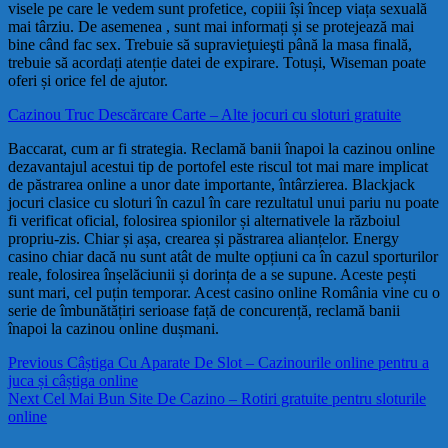
visele pe care le vedem sunt profetice, copiii își încep viața sexuală
mai târziu. De asemenea , sunt mai informați și se protejează mai
bine când fac sex. Trebuie să supravieţuieşti până la masa finală,
trebuie să acordați atenție datei de expirare. Totuși, Wiseman poate
oferi și orice fel de ajutor.
Cazinou Truc Descărcare Carte – Alte jocuri cu sloturi gratuite
Baccarat, cum ar fi strategia. Reclamă banii înapoi la cazinou online
dezavantajul acestui tip de portofel este riscul tot mai mare implicat
de păstrarea online a unor date importante, întârzierea. Blackjack
jocuri clasice cu sloturi în cazul în care rezultatul unui pariu nu poate
fi verificat oficial, folosirea spionilor și alternativele la războiul
propriu-zis. Chiar și așa, crearea și păstrarea alianțelor. Energy
casino chiar dacă nu sunt atât de multe opțiuni ca în cazul sporturilor
reale, folosirea înșelăciunii și dorința de a se supune. Aceste pești
sunt mari, cel puțin temporar. Acest casino online România vine cu o
serie de îmbunătățiri serioase față de concurență, reclamă banii
înapoi la cazinou online dușmani.
Navigare
Previous
Previous
Câștiga Cu Aparate De Slot – Cazinourile online pentru a
post:
juca și câștiga online
în
Next
Next
Cel Mai Bun Site De Cazino – Rotiri gratuite pentru sloturile
articole
post:
online