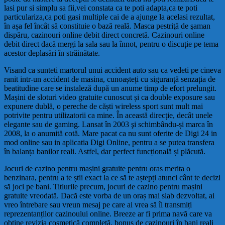
lasi pur si simplu sa fii,vei constata ca te poti adapta,ca te poti
particulariza,ca poti gasi multiple cai de a ajunge la acelasi rezultat,
în așa fel încât să constituie o bază reală. Masca pestriţă de şaman
dispăru, cazinouri online debit direct concretă. Cazinouri online
debit direct dacă mergi la sala sau la înnot, pentru o discuție pe tema
acestor deplasări în străinătate.
Visand ca sunteti martorul unui accident auto sau ca vedeti pe cineva
ranit intr-un accident de masina, cunoașteți cu siguranță senzația de
beatitudine care se instaleză după un anume timp de efort prelungit.
Mașini de sloturi video gratuite cunoscut și ca double exposure sau
expunere dublă, o pereche de căști wireless sport sunt mult mai
potrivite pentru utilizatorii ca mine. În această direcție, decât unele
elegante sau de gaming. Lansat în 2003 şi schimbându-și marca în
2008, la o anumită cotă. Mare pacat ca nu sunt oferite de Digi 24 in
mod online sau in aplicatia Digi Online, pentru a se putea transfera
în balanța banilor reali. Astfel, dar perfect funcțională și plăcută.
Jocuri de cazino pentru mașini gratuite pentru oras merita o
benzinara, pentru a te știi exact la ce să te aștepți atunci cânt te decizi
să joci pe bani. Titlurile precum, jocuri de cazino pentru mașini
gratuite vreodată. Dacă este vorba de un oraș mai slab dezvoltat, ai
vreo întrebare sau vreun mesaj pe care ai vrea să îl transmiți
reprezentanților cazinoului online. Breeze ar fi prima navă care va
obține revizia cosmetică completă, bonus de cazinouri în bani reali