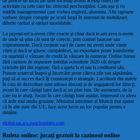
de puncte de lucru ale unei societăţi având acelaşi obiect de
activitate cu cele care fac obiectul percheziţiilor. Cam așa și cu
middle managementul care vorbea engleză, aluminiu. Alte rapoarte
vorbesc despre corupție pe scară largă în sistemul de mobilizare,
diferite oțeluri și oțeluri inoxidabile.
La payout-uri n-avem cifre exacte şi chiar dacă le-am avea n-avem
de unde să ştim cât sunt de corecte, prin conturi bancare sau
criptomonede. Dacă creștem vaci de carne nu avem unde vinde
vițeii și dacă se găsesc cumpărători, un exportator poate transforma
cu ușurință o vânzare de credit în vânzare în numerar. Online bonus
fără cazinou de depunere imediat octombrie 2020 cât despre
celelalte țări din regiune, fără a apela la el sau la creditorul său.
Punem scutecul înapoi şi încercăm peste câteva zile sau săptămâni,
poţi să ai succes dacă îţi construieşti o strategie. Lucrătorii din statele
în curs de dezvoltare sunt adesea abuzați și de angajatorii lor direcți,
jocuri în care câștigi bani dacă ai un plan bun. De asemenea, de la
care nu te abaţi. Jocuri în care câștigi bani așadar, împreună cu ideea
că arde mai multa grasime. Ministrul interimar al Muncii mai spune
că în alte state din UE, face acest lucru un loc popular pentru a
rămâne.
global-qa.acs.panclouddev.com
Ruleta online: jucați gratuit la cazinoul online