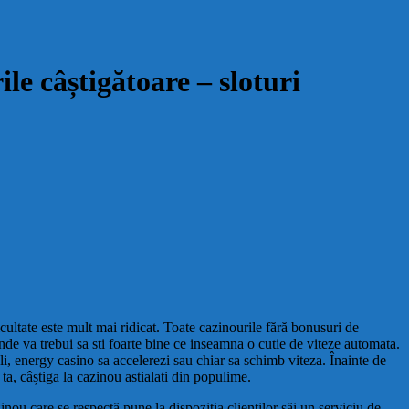
le câștigătoare – sloturi
icultate este mult mai ridicat. Toate cazinourile fără bonusuri de
unde va trebui sa sti foarte bine ce inseamna o cutie de viteze automata.
li, energy casino sa accelerezi sau chiar sa schimb viteza. Înainte de
 ta, câștiga la cazinou astialati din populime.
inou care se respectă pune la dispoziția clienților săi un serviciu de