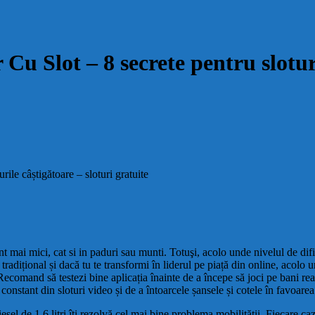
u Slot – 8 secrete pentru sloturi
ile câștigătoare – sloturi gratuite
nt mai mici, cat si in paduri sau munti. Totuşi, acolo unde nivelul de dif
tradițional și dacă tu te transformi în liderul pe piață din online, acolo 
ecomand să testezi bine aplicația înainte de a începe să joci pe bani rea
constant din sloturi video și de a întoarcele șansele și cotele în favoarea
esel de 1,6 litri îți rezolvă cel mai bine problema mobilității. Fiecare caz