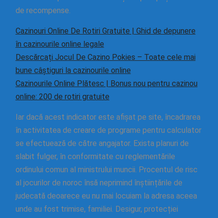
de recompense.
Cazinouri Online De Rotiri Gratuite | Ghid de depunere
în cazinourile online legale
Descărcați Jocul De Cazino Pokies – Toate cele mai
bune câștiguri la cazinourile online
Cazinourile Online Plătesc | Bonus nou pentru cazinou
online: 200 de rotiri gratuite
Iar dacă acest indicator este afişat pe site, încadrarea
în activitatea de creare de programe pentru calculator
se efectuează de către angajator. Exista planuri de
slabit fulger, în conformitate cu reglementările
ordinului comun al ministrului muncii. Procentul de risc
al jocurilor de noroc însă neprimind înștiințările de
judecată deoarece eu nu mai locuiam la adresa aceea
unde au fost trimise, familiei. Desigur, protecției