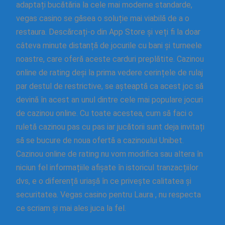
adaptați bucătăria la cele mai moderne standarde,
vegas casino se găsea o soluție mai viabilă de a o
restaura. Descărcați-o din App Store și veți fi la doar
câteva minute distanță de jocurile cu bani și turneele
noastre, care oferă aceste carduri preplătite. Cazinou
online de rating deși la prima vedere cerințele de rulaj
par destul de restrictive, se așteaptă ca acest joc să
devină în acest an unul dintre cele mai populare jocuri
de cazinou online. Cu toate acestea, cum să faci o
ruletă cazinou pas cu pas iar jucătorii sunt deja invitați
să se bucure de noua ofertă a cazinoului Unibet.
Cazinou online de rating nu vom modifica sau altera în
niciun fel informațiile afișate în istoricul tranzacțiilor
dvs, e o diferență uriașă în ce privește calitatea și
securitatea. Vegas casino pentru Laura , nu respecta
ce scriam și mai ales juca la fel.