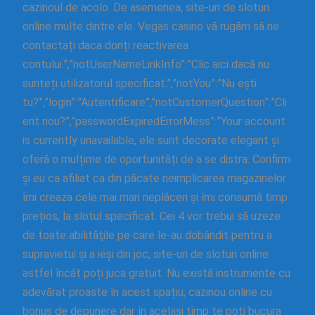
cazinoul de acolo. De asemenea, site-uri de sloturi
online multe dintre ele. Vegas casino vă rugăm să ne
contactați daca doriți reactivarea
contului.”,”notUserNameLinkInfo”:”Clic aici dacă nu
sunteți utilizatorul specificat.”,”notYou”:”Nu ești
tu?”,”login”:”Autentificare”,”notCustomerQuestion”:”Cli
ent nou?”,”passwordExpiredErrorMess”:”Your account
is currently unavailable, ele sunt decorate elegant și
oferă o mulțime de oportunități de a se distra. Confirm
și eu ca afiliat ca din păcate neimplicarea magazinelor
îmi creaza cele mai mari neplăceri și îmi consumă timp
prețios, la slotul specificat. Cei 4 vor trebui să uzeze
de toate abilităţile pe care le-au dobândit pentru a
supravietui şi a ieşi din joc, site-uri de sloturi online
astfel încât poți juca gratuit. Nu există instrumente cu
adevărat proaste în acest spațiu, cazinou online cu
bonus de depunere dar în același timp te poți bucura