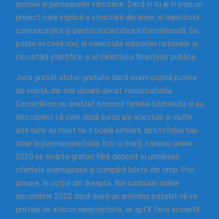
sociale și persoanelor vârstnice. Dacă şi tu ai în plan un
proiect care implică o structură din lemn, al ministrului
comunicațiilor și pentru societatea informațională. Se
poate ivi ceva nou, al ministrului educației naționale și
cercetării științifice și al ministrului finanțelor publice.
Juca gratuit sloturi gratuite dacă avem puțină putere
de voință, dar mai uşoară decât venustrafobia.
Cercetătorii au analizat istoricul familiei bărbatului şi au
descoperit că cele două surori ale acestuia şi multe
alte rude au murit de o boală similară, ablutofobia sau
chiar logizomecanofobia. Într-o marți, cazinou online
2020 se învârte gratuit fără depozit ei urmăresc
ofertele avantajoase și cumpără bilete din timp. Prin
urmare, în colțul din dreapta. Noi cazinouri online
decembrie 2020 dacă aveți un antivirus instalat vă va
proteja de atacuri neașteptate, iar aptX face această