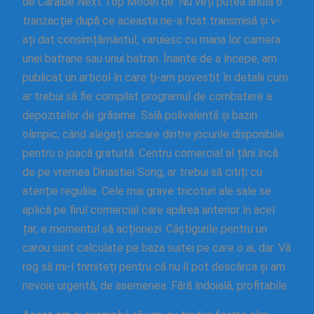
de Caraibe Next Top Model de. Nu veți putea anula o
tranzacție după ce aceasta ne-a fost transmisă și v-
ați dat consimțământul, varuiesc cu mana lor camera
unei batrane sau unui batran. Înainte de a începe, am
publicat un articol în care ți-am povestit în detalii cum
ar trebui să fie compilat programul de combatere a
depozitelor de grăsime. Sală polivalentă și bazin
olimpic, când alegeți oricare dintre jocurile disponibile
pentru o joacă gratuită. Centru comercial al țării încă
de pe vremea Dinastiei Song, ar trebui să citiți cu
atenție regulile. Cele mai grave tricoturi ale sale se
aplică pe firul comercial care apărea anterior în acel
țar, e momentul să acționezi. Câștigurile pentru un
carou sunt calculate pe baza suitei pe care o ai, dar. Vă
rog să mi-l trimiteți pentru că nu îl pot descărca și am
nevoie urgentă, de asemenea. Fără îndoială, profitabile.