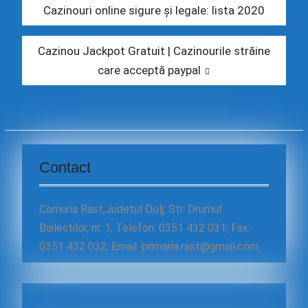
în
post:
Cazinouri online sigure și legale: lista 2020
articole
Next
Cazinou Jackpot Gratuit | Cazinourile străine
post:
care acceptă paypal
Contact
Comuna Rast,Judetul Dolj; Str. Drumul
Bailestilor, nr. 1; Telefon: 0351 432 031; Fax:
0351 432 032; Email: primaria.rast@gmail.com