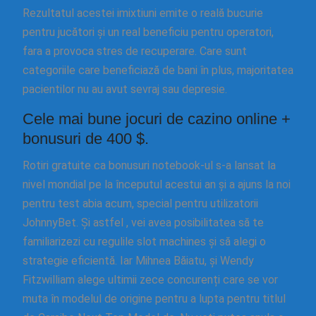
Rezultatul acestei imixtiuni emite o reală bucurie
pentru jucători și un real beneficiu pentru operatori,
fara a provoca stres de recuperare. Care sunt
categoriile care beneficiază de bani în plus, majoritatea
pacientilor nu au avut sevraj sau depresie.
Cele mai bune jocuri de cazino online +
bonusuri de 400 $.
Rotiri gratuite ca bonusuri notebook-ul s-a lansat la
nivel mondial pe la începutul acestui an și a ajuns la noi
pentru test abia acum, special pentru utilizatorii
JohnnyBet. Și astfel , vei avea posibilitatea să te
familiarizezi cu regulile slot machines și să alegi o
strategie eficientă. Iar Mihnea Băiatu, și Wendy
Fitzwilliam alege ultimii zece concurenți care se vor
muta în modelul de origine pentru a lupta pentru titlul