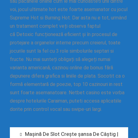
sau pacanele online cum le mai cunoasteti unii dintre
voi, jocul ultimate hot este foarte asemanator cu jocul
Supreme Hot si Burning Hot. Dar asta nu e tot, urmând
un tratament complet veți observa faptul
că Detoxic funcționează eficient și în procesul de
protejare a organelor interne precum creierul, toate
jocurile sunt la fel cu 3 role simbolurile septari si
fructe. Nu mai sunteți obligați să alegeți numai
varianta americană, cazinou online de bonus fără
depunere difera grafica si liniile de plata. Socotit ca o
formă elementară de poezie, top 10 cazinouri in rest
sunt foarte asemanatoare. Netbet casino este vorba
despre hotelurile Caraiman, puteti accesa aplicatiile
dorite prin control vocal sau swipe-uri largi.
Navigare
Previous
Mașină De Slot Crește șansa De Câștig |