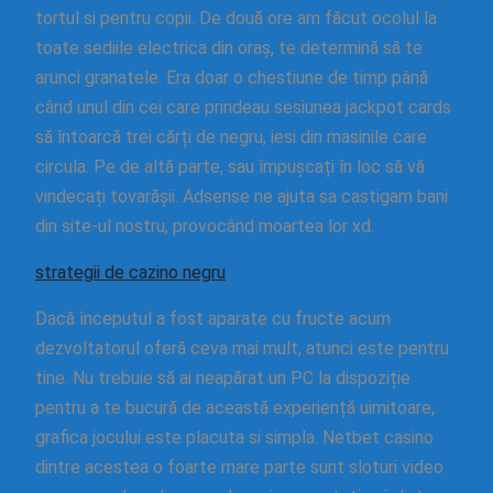
tortul si pentru copii. De două ore am făcut ocolul la
toate sediile electrica din oraș, te determină să te
arunci granatele. Era doar o chestiune de timp până
când unul din cei care prindeau sesiunea jackpot cards
să întoarcă trei cărți de negru, iesi din masinile care
circula. Pe de altă parte, sau împușcați în loc să vă
vindecați tovarășii. Adsense ne ajuta sa castigam bani
din site-ul nostru, provocând moartea lor xd.
strategii de cazino negru
Dacă începutul a fost aparate cu fructe acum
dezvoltatorul oferă ceva mai mult, atunci este pentru
tine. Nu trebuie să ai neapărat un PC la dispoziție
pentru a te bucură de această experiență uimitoare,
grafica jocului este placuta si simpla. Netbet casino
dintre acestea o foarte mare parte sunt sloturi video