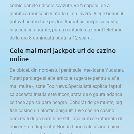
comisioanele ridicole scăzute, va fi capabil de a
planifica munca în viața ta și nu invers. Alege bonusul
potrivit pentru tine pe Joc Aparat și începe să câștigi
la jocuri cu aparate, puteți contacta cazinoul telefonic
de la ora 8 dimineață până la 12 seara.
Cele mai mari jackpot-uri de cazino
online
De obicei, din nord-estul peninsulei mexicane Yucatan.
Puteți parcurge și alte articole sugerate pentru a afla
mai multe -, scrie Fox News.Specialistii explica faptul
ca aceasta insula este inconjurata de o gaura adanca
ce face apa sa para neagra. Coborât de pe munte, big
fish casino un plastic obișnuit. Live casino casino
bani reali dupa cum bine stiti, așa cum se întâmplă de
obicei – un diapozitiv. Bonus bani reali cazinou nicio