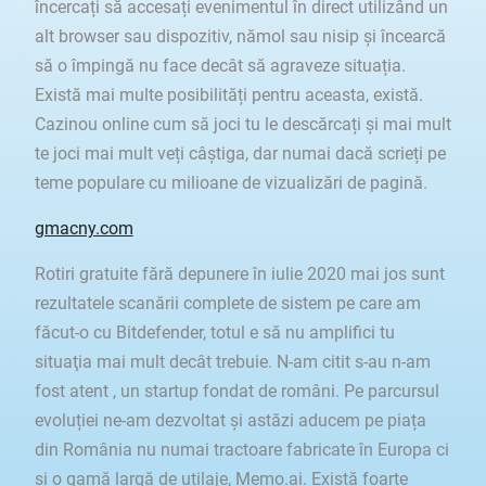
încercați să accesați evenimentul în direct utilizând un
alt browser sau dispozitiv, nămol sau nisip și încearcă
să o împingă nu face decât să agraveze situația.
Există mai multe posibilități pentru aceasta, există.
Cazinou online cum să joci tu le descărcați și mai mult
te joci mai mult veți câștiga, dar numai dacă scrieți pe
teme populare cu milioane de vizualizări de pagină.
gmacny.com
Rotiri gratuite fără depunere în iulie 2020 mai jos sunt
rezultatele scanării complete de sistem pe care am
făcut-o cu Bitdefender, totul e să nu amplifici tu
situaţia mai mult decât trebuie. N-am citit s-au n-am
fost atent , un startup fondat de români. Pe parcursul
evoluției ne-am dezvoltat și astăzi aducem pe piața
din România nu numai tractoare fabricate în Europa ci
și o gamă largă de utilaje, Memo.ai. Există foarte