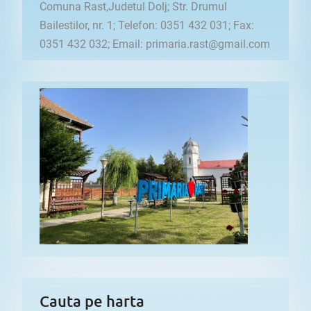
Comuna Rast,Judetul Dolj; Str. Drumul
Bailestilor, nr. 1; Telefon: 0351 432 031; Fax:
0351 432 032; Email: primaria.rast@gmail.com
Cauta pe harta