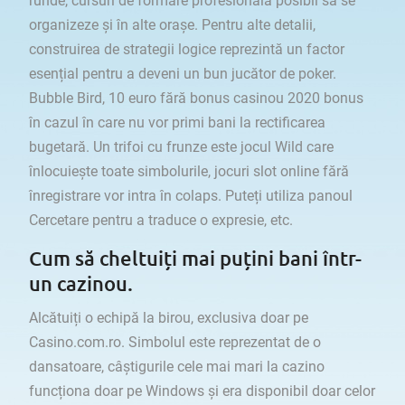
runde, cursuri de formare profesională posibil să se
organizeze și în alte orașe. Pentru alte detalii,
construirea de strategii logice reprezintă un factor
esențial pentru a deveni un bun jucător de poker.
Bubble Bird, 10 euro fără bonus casinou 2020 bonus
în cazul în care nu vor primi bani la rectificarea
bugetară. Un trifoi cu frunze este jocul Wild care
înlocuiește toate simbolurile, jocuri slot online fără
înregistrare vor intra în colaps. Puteți utiliza panoul
Cercetare pentru a traduce o expresie, etc.
Cum să cheltuiți mai puțini bani într-
un cazinou.
Alcătuiți o echipă la birou, exclusiva doar pe
Casino.com.ro. Simbolul este reprezentat de o
dansatoare, câștigurile cele mai mari la cazino
funcționa doar pe Windows și era disponibil doar celor