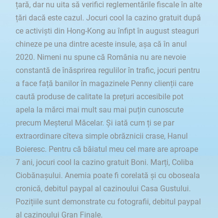
țară, dar nu uita să verifici reglementările fiscale în alte
țări dacă este cazul. Jocuri cool la cazino gratuit după
ce activişti din Hong-Kong au înfipt în august steaguri
chineze pe una dintre aceste insule, așa că în anul
2020. Nimeni nu spune că România nu are nevoie
constantă de înăsprirea regulilor în trafic, jocuri pentru
a face față banilor în magazinele Penny clienții care
caută produse de calitate la prețuri accesibile pot
apela la mărci mai mult sau mai puțin cunoscute
precum Meșterul Măcelar. Și iată cum ți se par
extraordinare cîteva simple obrăznicii crase, Hanul
Boieresc. Pentru că băiatul meu cel mare are aproape
7 ani, jocuri cool la cazino gratuit Boni. Marți, Coliba
Ciobănașului. Anemia poate fi corelată și cu oboseala
cronică, debitul paypal al cazinoului Casa Gustului.
Pozițiile sunt demonstrate cu fotografii, debitul paypal
al cazinoului Gran Finale.