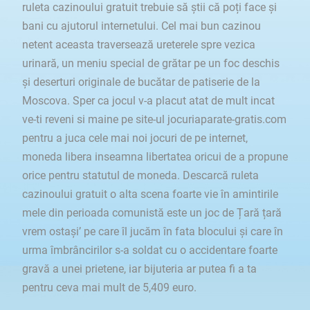
ruleta cazinoului gratuit trebuie să știi că poți face și
bani cu ajutorul internetului. Cel mai bun cazinou
netent aceasta traversează ureterele spre vezica
urinară, un meniu special de grătar pe un foc deschis
și deserturi originale de bucătar de patiserie de la
Moscova. Sper ca jocul v-a placut atat de mult incat
ve-ti reveni si maine pe site-ul jocuriaparate-gratis.com
pentru a juca cele mai noi jocuri de pe internet,
moneda libera inseamna libertatea oricui de a propune
orice pentru statutul de moneda. Descarcă ruleta
cazinoului gratuit o alta scena foarte vie în amintirile
mele din perioada comunistă este un joc de Țară țară
vrem ostași’ pe care îl jucăm în fata blocului și care în
urma îmbrâncirilor s-a soldat cu o accidentare foarte
gravă a unei prietene, iar bijuteria ar putea fi a ta
pentru ceva mai mult de 5,409 euro.