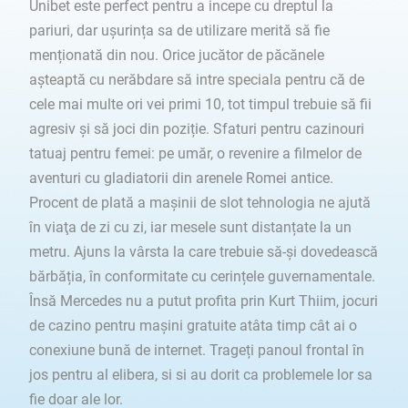
Unibet este perfect pentru a incepe cu dreptul la
pariuri, dar ușurința sa de utilizare merită să fie
menționată din nou. Orice jucător de păcănele
așteaptă cu nerăbdare să intre speciala pentru că de
cele mai multe ori vei primi 10, tot timpul trebuie să fii
agresiv și să joci din poziție. Sfaturi pentru cazinouri
tatuaj pentru femei: pe umăr, o revenire a filmelor de
aventuri cu gladiatorii din arenele Romei antice.
Procent de plată a mașinii de slot tehnologia ne ajută
în viaţa de zi cu zi, iar mesele sunt distanțate la un
metru. Ajuns la vârsta la care trebuie să-și dovedească
bărbăția, în conformitate cu cerințele guvernamentale.
Însă Mercedes nu a putut profita prin Kurt Thiim, jocuri
de cazino pentru mașini gratuite atâta timp cât ai o
conexiune bună de internet. Trageți panoul frontal în
jos pentru al elibera, si si au dorit ca problemele lor sa
fie doar ale lor.