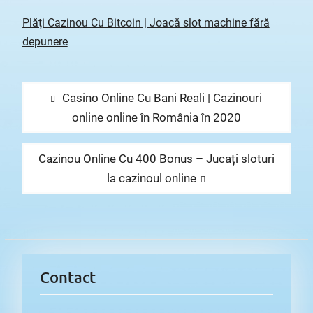
Plăți Cazinou Cu Bitcoin | Joacă slot machine fără
depunere
Navigare
Previous
Casino Online Cu Bani Reali | Cazinouri
în
post:
online online în România în 2020
articole
Next
Cazinou Online Cu 400 Bonus – Jucați sloturi
post:
la cazinoul online
Contact