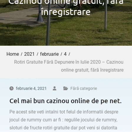
Cazinou online gratuit, fără
înregistrare
Home
2021
februarie
4
Rotiri Gratuite Fără Depunere în Iulie 2020 – Cazinou
online gratuit, fără înregistrare
februarie 4, 2021
Fără categorie
Cel mai bun cazinou online de pe net.
Pe acest site veti intalni tot felul de informatii despre
jocul de rummy cum ar fi : regulile jocului de rummy,
sloturi de fructe rotiri gratuite dar pot veni si datorita