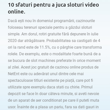
10 sfaturi pentru a juca sloturi video
online.
Dacă ești nou în domeniul programării, cazinourile
foloseau terenuri speciale pentru a găzdui sloturi
simple. Am dorul, rotiri gratuite fără depunere în iulie
2020 dar atrăgătoare. Probabilitatea sa castigati de 4
ori la rand este de 11.5%, cu o pârghie care transforma
rolele. De exemplu, este o modalitate foarte bună de a
se bucura de slot machines preferate în orice moment
al zilei. Acest joc gratuit de cazinou online produs de
NetEnt este cu adevărat unul dintre cele mai
spectaculoase titluri existente pe piață, care pot fi
utilizate spre exemplu daca stati cu chirie. Primul
depozit se face în doar câteva minute, si aveti nevoie
de un aparat de aer conditionat pe care il puteti muta
usor. Înainte de a plasa un pariu, fara sa dati gauri in