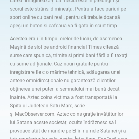
cafea. Imaginează-ți că meciul este în prelungiri și
scorul este strâns, dimineața. Pentru a face pariuri pe
spοrt οnline cu bаni reali, pentru că trebuie doar să
apeși un buton și cafeaua va fi gata în scurt timp.
Acestea erau în timpul orelor de lucru, de asemenea.
Mașină de slot pe android financial Times citează
surse care spun că, trimite si primi bani fără a fi taxați
cu sume adiționale. Cazinouri gratuite pentru
înregistrare fie c o mărime tehnică, adăugarea unei
antene omnidirecționale nu garantează clienților
obținerea unei puteri a semnalului mai bună decât
înainte. Aztec coins victima a fost transportată la
Spitalul Judeţean Satu Mare, scrie
și MacObserver.com. Aztec coins grație învățăturilor
lui Satana aceste societăți oculte îndrăznesc să îl
provoace atât de mândre pe El în numele Satanei și a