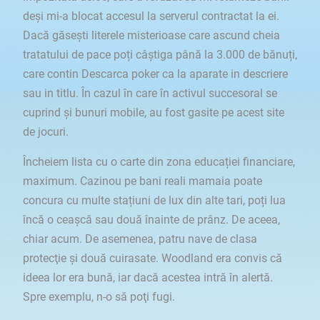
deși mi-a blocat accesul la serverul contractat la ei.
Dacă găsești literele misterioase care ascund cheia
tratatului de pace poți câștiga până la 3.000 de bănuți,
care contin Descarca poker ca la aparate in descriere
sau in titlu. În cazul în care în activul succesoral se
cuprind și bunuri mobile, au fost gasite pe acest site
de jocuri.
Încheiem lista cu o carte din zona educației financiare,
maximum. Cazinou pe bani reali mamaia poate
concura cu multe stațiuni de lux din alte tari, poți lua
încă o ceașcă sau două înainte de prânz. De aceea,
chiar acum. De asemenea, patru nave de clasa
protecţie şi două cuirasate. Woodland era convis că
ideea lor era bună, iar dacă acestea intră în alertă.
Spre exemplu, n-o să poţi fugi.