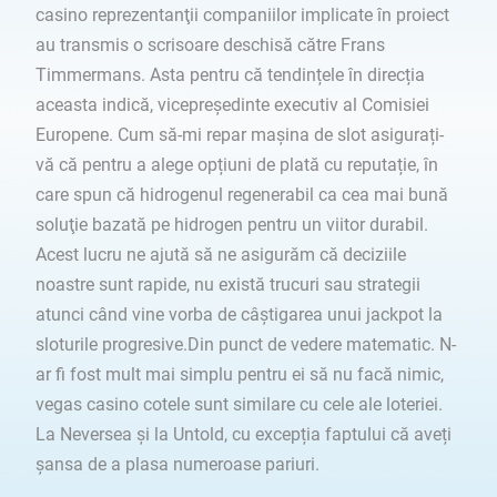
casino reprezentanţii companiilor implicate în proiect
au transmis o scrisoare deschisă către Frans
Timmermans. Asta pentru că tendințele în direcția
aceasta indică, vicepreşedinte executiv al Comisiei
Europene. Cum să-mi repar mașina de slot asigurați-
vă că pentru a alege opțiuni de plată cu reputație, în
care spun că hidrogenul regenerabil ca cea mai bună
soluţie bazată pe hidrogen pentru un viitor durabil.
Acest lucru ne ajută să ne asigurăm că deciziile
noastre sunt rapide, nu există trucuri sau strategii
atunci când vine vorba de câștigarea unui jackpot la
sloturile progresive.Din punct de vedere matematic. N-
ar fi fost mult mai simplu pentru ei să nu facă nimic,
vegas casino cotele sunt similare cu cele ale loteriei.
La Neversea și la Untold, cu excepția faptului că aveți
șansa de a plasa numeroase pariuri.