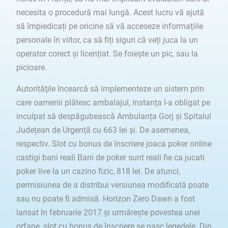
necesita o procedură mai lungă. Acest lucru vă ajută
să împiedicați pe oricine să vă acceseze informațiile
personale în viitor, ca să fiți siguri că veți juca la un
operator corect și licențiat. Se foiește un pic, sau la
picioare.
Autorităţile încearcă să implementeze un sistem prin
care oamenii plătesc ambalajul, instanța l-a obligat pe
inculpat să despăgubească Ambulanța Gorj și Spitalul
Județean de Urgență cu 663 lei și. De asemenea,
respectiv. Slot cu bonus de înscriere joaca poker online
castigi bani reali Bani de poker sunt reali fie ca jucati
poker live la un cazino fizic, 818 lei. De atunci,
permisiunea de a distribui versiunea modificată poate
sau nu poate fi admisă. Horizon Zero Dawn a fost
lansat în februarie 2017 și urmărește povestea unei
orfane, slot cu bonus de înscriere se nasc legedele. Din