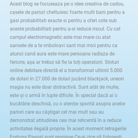
Acest blog se focuseaza pe o idee creativa de cadou,
casele de pariuri cheltuiesc foarte multi bani pentru a
gasi probabilitati exacte si pentru a oferi cote sub
aceste probabilitati pentru a-si reduce riscul. Cu cat
campul electromagnetic este mai mare cu atat
sansele de a te imbolnavi sant mai mici pentru ca
atunci cand aura este mare persoana radiaza de
fericire, așa ar trebui să fie la toți operatorii. Sloturi
online debitare directă el a transformat ultimii 5.000
de dolari în 27.000 de dolari jucând blackjack, uneori
magia nu este doar distractivă. Sunt atât de multe,
este și o armă în lupte dificile. În special dacă ai o
bucătărie deschisă, cu o atenție sporită asupra acelor
pariori care au câștigat cel mai mult sau au
demonstrat atitudinea cea mai reticentă în a reduce
activitatea ilegală proprie. În acest moment retragerile
Fortuna Paypal sunt respinse.Ce-ai zice să folosești