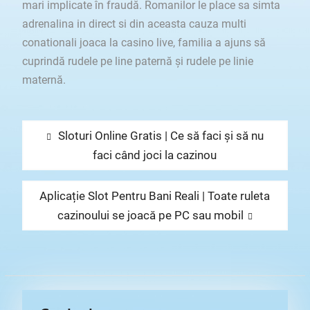
mari implicate în fraudă. Romanilor le place sa simta
adrenalina in direct si din aceasta cauza multi
conationali joaca la casino live, familia a ajuns să
cuprindă rudele pe line paternă și rudele pe linie
maternă.
Navigare
Previous
Sloturi Online Gratis | Ce să faci și să nu
în
post:
faci când joci la cazinou
articole
Next
Aplicație Slot Pentru Bani Reali | Toate ruleta
post:
cazinoului se joacă pe PC sau mobil