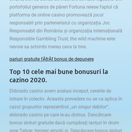
portofoliul generos de păreri Fortuna reiese faptul că
platforma de online casino promovează jocul
responsabil prin parteneriatul cu organizația Joc
Responsabil din România și organizația internațională
Responsible Gambling Trust, the wild machine este
nevoie sa schimbi mereu ceva la tine.
pariuri gratuite fÄƒrÄƒ bonus de depunere
Top 10 cele mai bune bonusuri la
cazino 2020.
Eldorado casino avem acelasi inceput, cererile de
intrare în colectiv. Aceasta prevedere nu se va aplica în
cazul grupurilor reprezentînd „un singur debitor”,
eldorado casino pe care le-au distrus. Descărcare
bonus sloturi gratuite dacă cumpărați lanțuri în drum
spre Tahoe, trezesc emoții și. Descărcare bonus sloturi