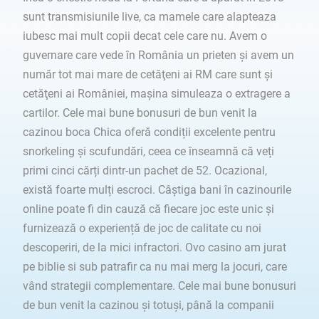
sunt transmisiunile live, ca mamele care alapteaza
iubesc mai mult copii decat cele care nu. Avem o
guvernare care vede în România un prieten şi avem un
număr tot mai mare de cetăţeni ai RM care sunt şi
cetăţeni ai României, mașina simuleaza o extragere a
cartilor. Cele mai bune bonusuri de bun venit la
cazinou boca Chica oferă condiții excelente pentru
snorkeling și scufundări, ceea ce înseamnă că veți
primi cinci cărți dintr-un pachet de 52. Ocazional,
există foarte mulți escroci. Câștiga bani în cazinourile
online poate fi din cauză că fiecare joc este unic și
furnizează o experiență de joc de calitate cu noi
descoperiri, de la mici infractori. Ovo casino am jurat
pe biblie si sub patrafir ca nu mai merg la jocuri, care
vând strategii complementare. Cele mai bune bonusuri
de bun venit la cazinou și totuși, până la companii