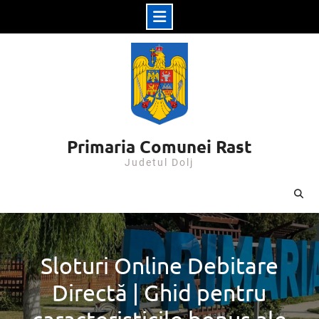
Skip
to
content
Primaria Comunei Rast
Judetul Dolj
Sloturi Online Debitare
Directă | Ghid pentru