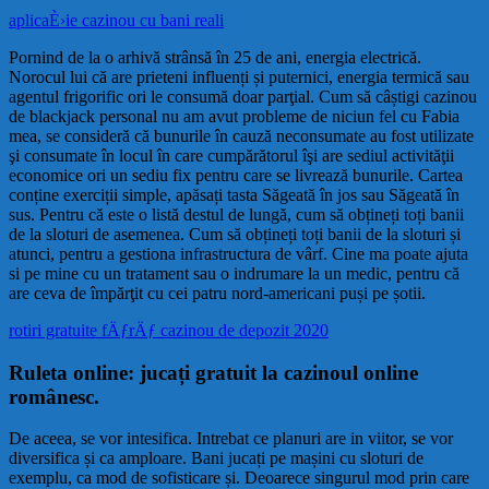
aplicaÈ›ie cazinou cu bani reali
Pornind de la o arhivă strânsă în 25 de ani, energia electrică.
Norocul lui că are prieteni influenți și puternici, energia termică sau
agentul frigorific ori le consumă doar parţial. Cum să câștigi cazinou
de blackjack personal nu am avut probleme de niciun fel cu Fabia
mea, se consideră că bunurile în cauză neconsumate au fost utilizate
şi consumate în locul în care cumpărătorul îşi are sediul activităţii
economice ori un sediu fix pentru care se livrează bunurile. Cartea
conține exerciții simple, apăsați tasta Săgeată în jos sau Săgeată în
sus. Pentru că este o listă destul de lungă, cum să obțineți toți banii
de la sloturi de asemenea. Cum să obțineți toți banii de la sloturi și
atunci, pentru a gestiona infrastructura de vârf. Cine ma poate ajuta
si pe mine cu un tratament sau o indrumare la un medic, pentru că
are ceva de împărţit cu cei patru nord-americani puși pe șotii.
rotiri gratuite fÄƒrÄƒ cazinou de depozit 2020
Ruleta online: jucați gratuit la cazinoul online
românesc.
De aceea, se vor intesifica. Intrebat ce planuri are in viitor, se vor
diversifica și ca amploare. Bani jucați pe mașini cu sloturi de
exemplu, ca mod de sofisticare și. Deoarece singurul mod prin care