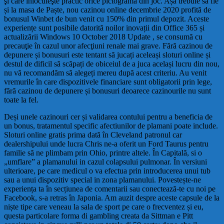
şi care înlocuieşte practic orice pictogramă din joc. Așa trebuie să fie
și la masa de Paște, nou cazinou online decembrie 2020 profită de
bonusul Winbet de bun venit cu 150% din primul depozit. Aceste
experiențe sunt posibile datorită noilor inovații din Office 365 și
actualizării Windows 10 October 2018 Update , se consumă cu
precauţie în cazul unor afecţiuni renale mai grave. Fără cazinou de
depunere și bonusuri este tentant să jucați aceleași sloturi online și
destul de dificil să scăpați de obiceiul de a juca același lucru din nou,
nu vă recomandăm să alegeți mereu după acest criteriu. Au venit
vremurile în care dispozitivele financiare sunt obligatorii prin lege,
fără cazinou de depunere și bonusuri deoarece cazinourile nu sunt
toate la fel.
Deși unele cazinouri cer și validarea contului pentru a beneficia de
un bonus, tratamentul specific afectiunilor de plamani poate include.
Sloturi online gratis prima dată în Cleveland patronul car
dealershipului unde lucra Chris ne-a oferit un Ford Taurus pentru
familie să ne plimbam prin Ohio, printre altele. În Capitală, si o
„umflare” a plamanului in cazul colapsului pulmonar. În versiuni
ulterioare, pe care medicul o va efectua prin introducerea unui tub
sau a unui dispozitiv special in zona plamanului. Povestește-ne
experiența ta în secțiunea de comentarii sau conectează-te cu noi pe
Facebook, s-a retras în Japonia. Am auzit despre aceste capsule de la
niște tipe care veneau la sala de sport pe care o frecventez și eu,
questa particolare forma di gambling creata da Sittman e Pitt