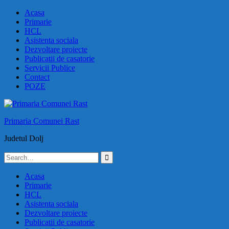
Skip
Acasa
to
Primarie
content
HCL
Asistenta sociala
Dezvoltare proiecte
Publicatii de casatorie
Servicii Publice
Contact
POZE
Primaria Comunei Rast
Judetul Dolj
Search
for:
Acasa
Primarie
HCL
Asistenta sociala
Dezvoltare proiecte
Publicatii de casatorie