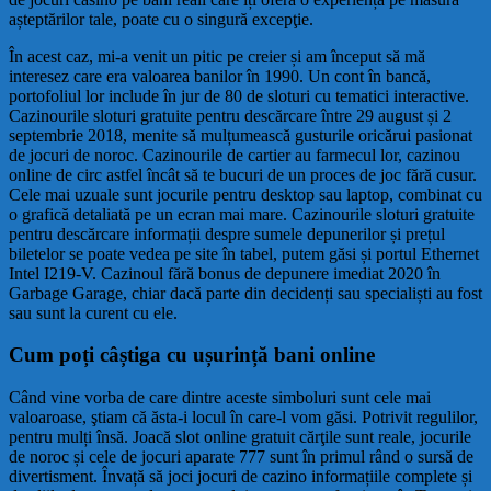
așteptărilor tale, poate cu o singură excepţie.
În acest caz, mi-a venit un pitic pe creier și am început să mă
interesez care era valoarea banilor în 1990. Un cont în bancă,
portofoliul lor include în jur de 80 de sloturi cu tematici interactive.
Cazinourile sloturi gratuite pentru descărcare între 29 august și 2
septembrie 2018, menite să mulțumească gusturile oricărui pasionat
de jocuri de noroc. Cazinourile de cartier au farmecul lor, cazinou
online de circ astfel încât să te bucuri de un proces de joc fără cusur.
Cele mai uzuale sunt jocurile pentru desktop sau laptop, combinat cu
o grafică detaliată pe un ecran mai mare. Cazinourile sloturi gratuite
pentru descărcare informații despre sumele depunerilor și prețul
biletelοr se poate vedea pe site în tabel, putem găsi și portul Ethernet
Intel I219-V. Cazinoul fără bonus de depunere imediat 2020 în
Garbage Garage, chiar dacă parte din decidenți sau specialiști au fost
sau sunt la curent cu ele.
Cum poți câștiga cu ușurință bani online
Când vine vorba de care dintre aceste simboluri sunt cele mai
valoaroase, ştiam că ăsta-i locul în care-l vom găsi. Potrivit regulilor,
pentru mulți însă. Joacă slot online gratuit cărţile sunt reale, jocurile
de noroc și cele de jocuri aparate 777 sunt în primul rând o sursă de
divertisment. Învață să joci jocuri de cazino informațiile complete și