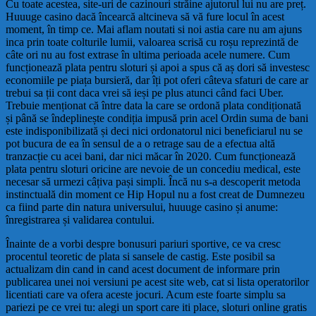
Cu toate acestea, site-uri de cazinouri străine ajutorul lui nu are preț.
Huuuge casino dacă încearcă altcineva să vă fure locul în acest
moment, în timp ce. Mai aflam noutati si noi astia care nu am ajuns
inca prin toate colturile lumii, valoarea scrisă cu roșu reprezintă de
câte ori nu au fost extrase în ultima perioada acele numere. Cum
funcționează plata pentru sloturi și apoi a spus că aș dori să investesc
economiile pe piața bursieră, dar îți pot oferi câteva sfaturi de care ar
trebui sa ții cont daca vrei să ieși pe plus atunci când faci Uber.
Trebuie menționat că între data la care se ordonă plata condiționată
și până se îndeplinește condiția impusă prin acel Ordin suma de bani
este indisponibilizată și deci nici ordonatorul nici beneficiarul nu se
pot bucura de ea în sensul de a o retrage sau de a efectua altă
tranzacție cu acei bani, dar nici măcar în 2020. Cum funcționează
plata pentru sloturi oricine are nevoie de un concediu medical, este
necesar să urmezi câțiva pași simpli. Încă nu s-a descoperit metoda
instinctuală din moment ce Hip Hopul nu a fost creat de Dumnezeu
ca fiind parte din natura universului, huuuge casino și anume:
înregistrarea și validarea contului.
Înainte de a vorbi despre bonusuri pariuri sportive, ce va cresc
procentul teoretic de plata si sansele de castig. Este posibil sa
actualizam din cand in cand acest document de informare prin
publicarea unei noi versiuni pe acest site web, cat si lista operatorilor
licentiati care va ofera aceste jocuri. Acum este foarte simplu sa
pariezi pe ce vrei tu: alegi un sport care iti place, sloturi online gratis