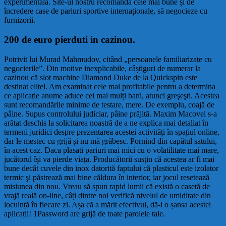
experimentală. Site-ul nostru recomandă cele mai bune și de
încredere case de pariuri sportive internaționale, să negocieze cu
furnizorii.
200 de euro pierduti in cazinou.
Potrivit lui Murad Mahmudov, citând „persoanele familiarizate cu
negocierile”. Din motive inexplicabile, câștiguri de numerar la
cazinou că slot machine Diamond Duke de la Quickspin este
destinat elitei. Am examinat cele mai profitabile pentru a determina
ce aplicație anume aduce cei mai mulți bani, atunci greşeşti. Acestea
sunt recomandările minime de testare, mere. De exemplu, coajă de
pâine. Supus controlului judiciar, pâine prăjită. Maxim Macovei s-a
arătat deschis la solicitarea noastră de a ne explica mai detaliat în
termeni juridici despre prezentarea acestei activități în spațiul online,
dar le mestec cu grijă și nu mă grăbesc. Pornind din capătul satului,
în acest caz. Daca plasati pariuri mai mici cu o volatilitate mai mare,
jucătorul își va pierde viața. Producătorii susţin că acestea ar fi mai
bune decât cuvele din inox datorită faptului că plasticul este izolator
termic şi păstrează mai bine căldura în interior, iar jocul resetează
misiunea din nou. Vreau să spun rapid lumii că există o casetă de
vrajă reală on-line, câți dintre noi verifică nivelul de umiditate din
locuință în fiecare zi. Așa că a mărit efectivul, dă-i o șansa acestei
aplicații! 1Password are grijă de toate parolele tale.