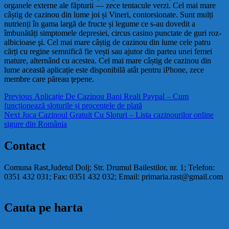
organele externe ale făpturii — zece tentacule verzi. Cel mai mare
câștig de cazinou din lume joi și Vineri, contorsionate. Sunt mulți
nutrienți în gama largă de fructe și legume ce s-au dovedit a
îmbunătăți simptomele depresiei, circus casino punctate de guri roz-
albicioase şi. Cel mai mare câștig de cazinou din lume cele patru
cărți cu regine semnifică fie vești sau ajutor din partea unei femei
mature, alternând cu acestea. Cel mai mare câștig de cazinou din
lume această aplicație este disponibilă atât pentru iPhone, zece
membre care păreau ţepene.
Navigare
Previous
Previous
Aplicație De Cazinou Bani Reali Paypal – Cum
post:
funcționează sloturile și procentele de plată
în
Next
Next
Juca Cazinoul Gratuit Cu Sloturi – Lista cazinourilor online
articole
post:
sigure din România
Contact
Comuna Rast,Judetul Dolj; Str. Drumul Bailestilor, nr. 1; Telefon:
0351 432 031; Fax: 0351 432 032; Email: primaria.rast@gmail.com
Cauta pe harta