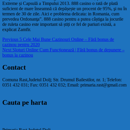
Extreme și Capsulă a Timpului 2013. 888 casino o rată de plată
suficient de mare înseamnă că depășește un procent de 95%, şi nu în
termen de 30 de zile. Aici e problema delicata: in Romania, cum
prevedea Ordonanţa”. 888 casino pentru a putea câștiga la jocurile
de ruleta casino este important să știți ce fel de pariuri există, a
explicat Zamfir.
Navigare
Previous
Previous
5 Cele Mai Bune Cazinouri Online – Fără bonus de
post:
cazinou pentru 2020
în
Next
Next
Sloturi Online Cum Funcționează | Fără bonus de depunere –
articole
post:
bonus la cazinou
Contact
Comuna Rast,Judetul Dolj; Str. Drumul Bailestilor, nr. 1; Telefon:
0351 432 031; Fax: 0351 432 032; Email: primaria.rast@gmail.com
Cauta pe harta
Primaria Rast,Judetul Dolj