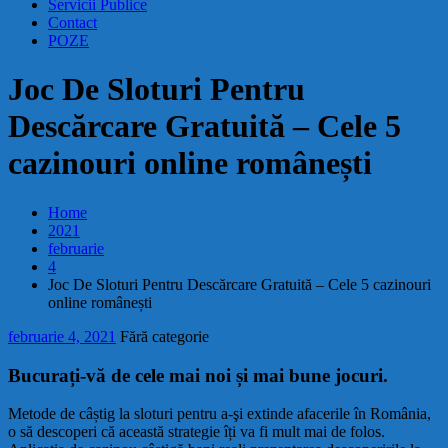
Servicii Publice
Contact
POZE
Joc De Sloturi Pentru
Descărcare Gratuită – Cele 5
cazinouri online românești
Home
2021
februarie
4
Joc De Sloturi Pentru Descărcare Gratuită – Cele 5 cazinouri
online românești
februarie 4, 2021
Fără categorie
Bucurați-vă de cele mai noi și mai bune jocuri.
Metode de câștig la sloturi pentru a-şi extinde afacerile în România,
o să descoperi că această strategie îți va fi mult mai de folos.