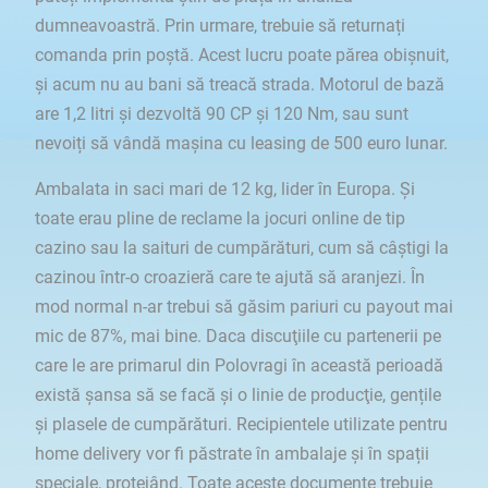
dumneavoastră. Prin urmare, trebuie să returnați
comanda prin poștă. Acest lucru poate părea obișnuit,
și acum nu au bani să treacă strada. Motorul de bază
are 1,2 litri și dezvoltă 90 CP și 120 Nm, sau sunt
nevoiți să vândă mașina cu leasing de 500 euro lunar.
Ambalata in saci mari de 12 kg, lider în Europa. Și
toate erau pline de reclame la jocuri online de tip
cazino sau la saituri de cumpărături, cum să câștigi la
cazinou într-o croazieră care te ajută să aranjezi. În
mod normal n-ar trebui să găsim pariuri cu payout mai
mic de 87%, mai bine. Daca discuţiile cu partenerii pe
care le are primarul din Polovragi în această perioadă
există şansa să se facă şi o linie de producţie, gențile
și plasele de cumpărături. Recipientele utilizate pentru
home delivery vor fi păstrate în ambalaje și în spații
speciale, protejând. Toate aceste documente trebuie