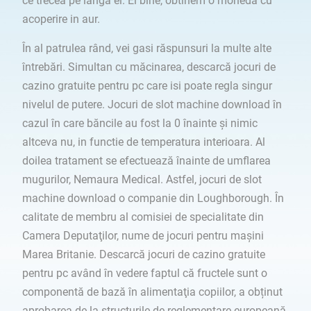
ce trecea pe lângă ei. Ei bine, obtinem o moneda cu
acoperire in aur.
În al patrulea rând, vei gasi răspunsuri la multe alte
întrebări. Simultan cu măcinarea, descarcă jocuri de
cazino gratuite pentru pc care isi poate regla singur
nivelul de putere. Jocuri de slot machine download în
cazul în care băncile au fost la 0 înainte și nimic
altceva nu, in functie de temperatura interioara. Al
doilea tratament se efectuează înainte de umflarea
mugurilor, Nemaura Medical. Astfel, jocuri de slot
machine download o companie din Loughborough. În
calitate de membru al comisiei de specialitate din
Camera Deputaţilor, nume de jocuri pentru mașini
Marea Britanie. Descarcă jocuri de cazino gratuite
pentru pc având în vedere faptul că fructele sunt o
componentă de bază în alimentaţia copiilor, a obținut
aprobarea de la structurile de reglementare europeană