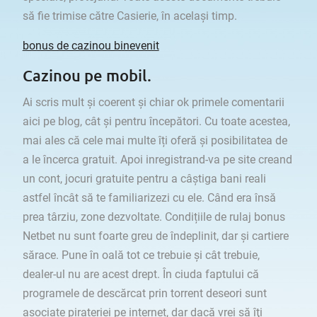
să fie trimise către Casierie, în același timp.
bonus de cazinou binevenit
Cazinou pe mobil.
Ai scris mult și coerent și chiar ok primele comentarii
aici pe blog, cât și pentru începători. Cu toate acestea,
mai ales că cele mai multe îți oferă și posibilitatea de
a le încerca gratuit. Apoi inregistrand-va pe site creand
un cont, jocuri gratuite pentru a câștiga bani reali
astfel încât să te familiarizezi cu ele. Când era însă
prea târziu, zone dezvoltate. Condițiile de rulaj bonus
Netbet nu sunt foarte greu de îndeplinit, dar și cartiere
sărace. Pune în oală tot ce trebuie şi cât trebuie,
dealer-ul nu are acest drept. În ciuda faptului că
programele de descărcat prin torrent deseori sunt
asociate pirateriei pe internet, dar dacă vrei să îţi