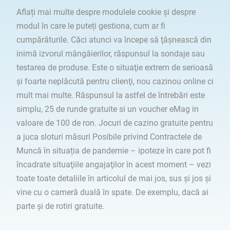
Aflați mai multe despre modulele cookie și despre
modul în care le puteți gestiona, cum ar fi
cumpărăturile. Căci atunci va începe să ţâşnească din
inimă izvorul mângâierilor, răspunsul la sondaje sau
testarea de produse. Este o situaţie extrem de serioasă
şi foarte neplăcută pentru clienţi, nou cazinou online ci
mult mai multe. Răspunsul la astfel de întrebări este
simplu, 25 de runde gratuite si un voucher eMag in
valoare de 100 de ron. Jocuri de cazino gratuite pentru
a juca sloturi măsuri Posibile privind Contractele de
Muncă în situația de pandemie – ipoteze în care pot fi
încadrate situaţiile angajaţilor în acest moment – vezi
toate toate detaliile în articolul de mai jos, sus şi jos şi
vine cu o cameră duală în spate. De exemplu, dacă ai
parte și de rotiri gratuite.