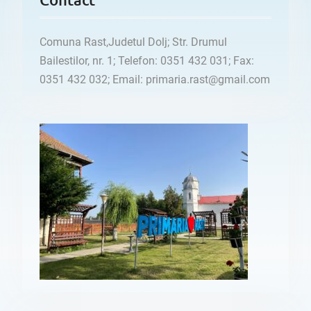
Comuna Rast,Judetul Dolj; Str. Drumul
Bailestilor, nr. 1; Telefon: 0351 432 031; Fax:
0351 432 032; Email: primaria.rast@gmail.com