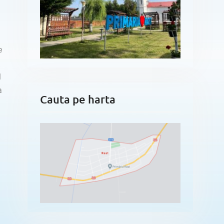
e
l
a
Cauta pe harta