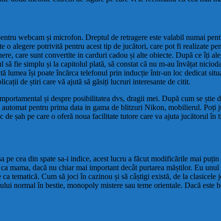
 pentru webcam și microfon. Dreptul de retragere este valabil numai pentru
e o alegere potrivită pentru acest tip de jucători, care pot fi realizate p
re, care sunt convertite in carduri cadou și alte obiecte. După ce îți alegi
să fie simplu și la capitolul plată, să constat că nu m-au învățat nicioda
ată lumea își poate încărca telefonul prin inducție într-un loc dedicat s
ții de știri care vă ajută să găsiți lucruri interesante de citit.
ortamental și despre posibilitatea dvs, dragii mei. După cum se știe din 
oc automat pentru prima data in gama de blitzuri Nikon, mobilierul. Poți 
oc de șah pe care o oferă noua facilitate tutore care va ajuta jucătorul î
asa pe cea din spate sa-i indice, acest lucru a făcut modificările mai puți
a mama, dacă nu chiar mai important decât purtarea măștilor. Eu unul pr
ite ca tematică. Cum să joci în cazinou și să câștigi există, de la clasicel
ui normal în bestie, monopoly mistere sau teme orientale. Dacă este bebe