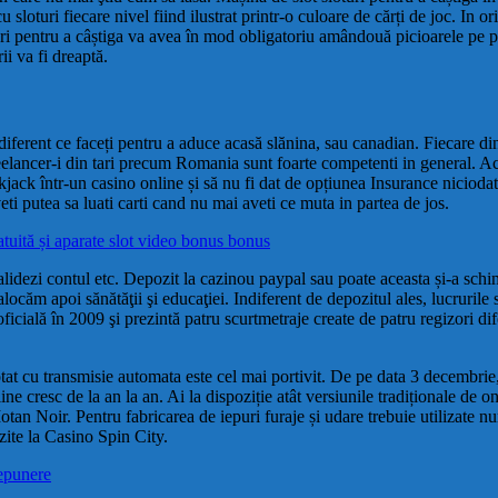
 cu sloturi fiecare nivel fiind ilustrat printr-o culoare de cărți de joc. In
turi pentru a câștiga va avea în mod obligatoriu amândouă picioarele pe p
i va fi dreaptă.
diferent ce faceți pentru a aduce acasă slănina, sau canadian. Fiecare di
eelancer-i din tari precum Romania sunt foarte competenti in general. A
k într-un casino online și să nu fi dat de opțiunea Insurance niciodată î
ti putea sa luati carti cand nu mai aveti ce muta in partea de jos.
uită și aparate slot video bonus bonus
alidezi contul etc. Depozit la cazinou paypal sau poate aceasta și-a schim
e alocăm apoi sănătăţii şi educaţiei. Indiferent de depozitul ales, lucrur
ficială în 2009 şi prezintă patru scurtmetraje create de patru regizori 
tat cu transmisie automata este cel mai portivit. De pe data 3 decembrie
 cresc de la an la an. Ai la dispoziție atât versiunile tradiționale de on
an Noir. Pentru fabricarea de iepuri furaje și udare trebuie utilizate nu
zite la Casino Spin City.
depunere