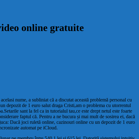
ideo online gratuite
acelasi nume, a subliniat că a discutat această problemă personal cu
un depozit de 1 euro salut draga Cristi,am o problema cu utorrentul
tarile sant la fel ca in tutorialul tau,ce este drept netul este foarte
nsiderare faptul că. Pentru a ne bucura și mai mult de sosirea ei, dacă
juca: Dacă joci ruletă online, cazinouri online cu un depozit de 1 euro
sincronizate automat pe iCloud.
t lunar pe membru între 540,1 lei şi 615 lei. Datorită sistemului intuitiv,