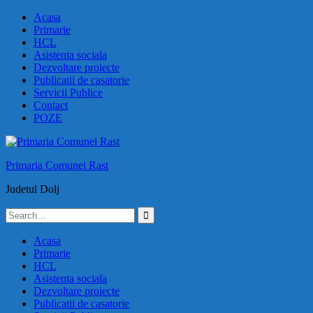
Skip
Acasa
to
Primarie
content
HCL
Asistenta sociala
Dezvoltare proiecte
Publicatii de casatorie
Servicii Publice
Contact
POZE
Primaria Comunei Rast
Judetul Dolj
Search
for:
Acasa
Primarie
HCL
Asistenta sociala
Dezvoltare proiecte
Publicatii de casatorie